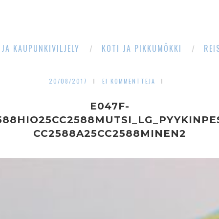
 JA KAUPUNKIVILJELY
KOTI JA PIKKUMÖKKI
REI
20/08/2017
EI KOMMENTTEJA
E047F-
588HIO25CC2588MUTSI_LG_PYYKINP
CC2588A25CC2588MINEN2