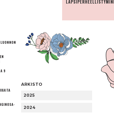
LAPSIPERHEELLISTYMIN
Ä LUONNON
TEN
I
A 9
ARKISTO
KKAITA
2025
NGINOSA­
2024