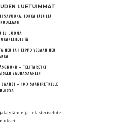
UDEN LUETUIMMAT
ITSAVUOKA, JONKA JÄLJILTÄ
 NUOLLAAN
U ELI JUOMA
UKANLEHDISTÄ
TAINEN JA HELPPO VEGAANINEN
AKKA
ÅSGRUND – TELTTARETKI
AISEEN SAUNASAAREEN
 SAARET – 10 X SAARIRETKELLE
NGISSA
jakäytänne ja rekisteriselote
etukset