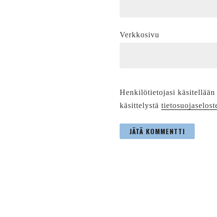
Verkkosivu
Henkilötietojasi käsitellään
käsittelystä
tietosuojaselost