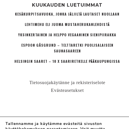
KUUKAUDEN LUETUIMMAT
KESÄKURPITSAVUOKA, JONKA JÄLJILTÄ LAUTASET NUOLLAAN
LEHTIMEHU ELI JUOMA MUSTAHERUKANLEHDISTÄ
YKSINKERTAINEN JA HELPPO VEGAANINEN SIENIPIIRAKKA
ESPOON GÅSGRUND – TELTTARETKI PUOLISALAISEEN
SAUNASAAREEN
HELSINGIN SAARET – 10 X SAARIRETKELLE PÄÄKAUPUNGISSA
Tietosuojakäytänne ja rekisteriselote
Evästeasetukset
Tallennamme ja käytämme evästeitä sivuston
käyttökokemuksen parantamiseen. Voit muutta