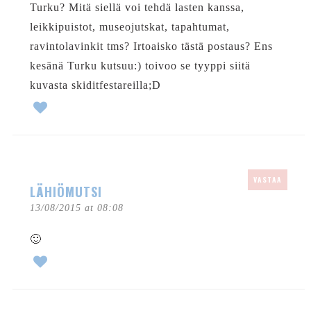
Turku? Mitä siellä voi tehdä lasten kanssa,
leikkipuistot, museojutskat, tapahtumat,
ravintolavinkit tms? Irtoaisko tästä postaus? Ens
kesänä Turku kutsuu:) toivoo se tyyppi siitä
kuvasta skiditfestareilla;D
VASTAA
LÄHIÖMUTSI
13/08/2015 at 08:08
🙂