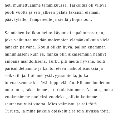
heti muutettuamme tammikuussa. Tarkoitus oli viipyä
puoli vuotta ja sen jälkeen palata takaisin elämäni
pääväylälle, Tampereelle ja siellä yliopistoon.
Se miehen kolikon heitto käynnisti tapahtumasarjan,
joka vaikuttaa meidän molempien elämänkulkuun vielä
tänäkin päivänä. Koulu olikin hyvä, paljon enemmän
minunlaiseni kuin se, minkä olin aikaisemmin nähnyt
ainoana mahdollisena. Turku piti meitä hyvänä, hoiti
parisuhdettamme ja kantoi eteen mahdollisuuksia ja
seikkailuja. Loimme ystävyyssuhteita, jotka
toivoaksemme kestävät loppuelämän. Elimme huoletonta
nuoruutta, rakastimme ja turkulaistuimme. Asunto, jonka
vuokrasimme puoleksi vuodeksi, olikin kotimme
seuraavat viisi vuotta. Mies valmistui ja sai töitä
Turusta, ja minä jatkoin opiskeluja ja tein sivussa töitä.