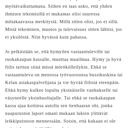
myötävaikuttamana. Siihen en taas usko, että yhden
ihmisen tekemisillä ei mukamas olisi suuressa
mittakaavassa merkitystä. Millä sitten olisi, jos ei sillä.
Mistä tekeminen, muutos ja tulevaisuus sitten lähtisi, jos
ei yksilöstä. Niin hyvässä kuin pahassa.
Jo pelkästään se, että hymyilen vastaantuleville tai
ruokakaupan kassalle, muuttaa maailmaa. Hymy ja hyvä
fiilis tarttuu siinä missä mörökölleilykin. Ehkä se
vastaantuleva on menossa työvuoroonsa bussikuskina tai
Kelan asiakaspalvelijana ja vie hyvää fiilistä eteenpäin.
Ehkä hymy kulkee lopulta yksinäiselle vanhukselle tai
väsyneelle yksinhuoltajalle. Tai ehkä se ruokakaupan
kassa ajaa kotiinsa autolla sen tienhaaran ohi, jonka
naapuruston lapset omani mukaan lukien ylittävät
leikkipuistoon mennessään. Soisin, että kukaan ei ole