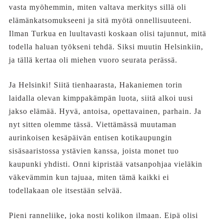
vasta myöhemmin, miten valtava merkitys sillä oli
elämänkatsomukseeni ja sitä myötä onnellisuuteeni.
Ilman Turkua en luultavasti koskaan olisi tajunnut, mitä
todella haluan työkseni tehdä. Siksi muutin Helsinkiin,
ja tällä kertaa oli miehen vuoro seurata perässä.
Ja Helsinki! Siitä tienhaarasta, Hakaniemen torin
laidalla olevan kimppakämpän luota, siitä alkoi uusi
jakso elämää. Hyvä, antoisa, opettavainen, parhain. Ja
nyt sitten olemme tässä. Viettämässä muutaman
aurinkoisen kesäpäivän entisen kotikaupungin
sisäsaaristossa ystävien kanssa, joista monet tuo
kaupunki yhdisti. Onni kipristää vatsanpohjaa vieläkin
väkevämmin kun tajuaa, miten tämä kaikki ei
todellakaan ole itsestään selvää.
Pieni ranneliike, joka nosti kolikon ilmaan. Eipä olisi