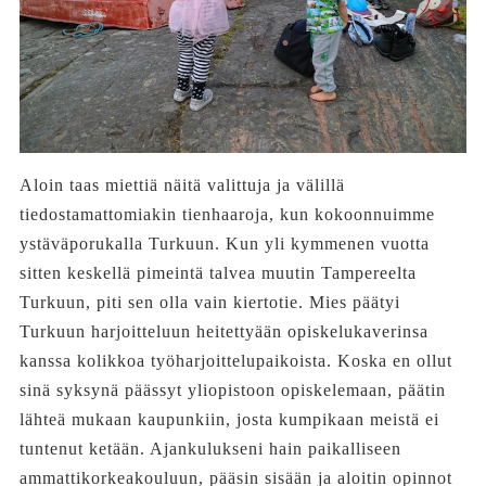
Aloin taas miettiä näitä valittuja ja välillä
tiedostamattomiakin tienhaaroja, kun kokoonnuimme
ystäväporukalla Turkuun. Kun yli kymmenen vuotta
sitten keskellä pimeintä talvea muutin Tampereelta
Turkuun, piti sen olla vain kiertotie. Mies päätyi
Turkuun harjoitteluun heitettyään opiskelukaverinsa
kanssa kolikkoa työharjoittelupaikoista. Koska en ollut
sinä syksynä päässyt yliopistoon opiskelemaan, päätin
lähteä mukaan kaupunkiin, josta kumpikaan meistä ei
tuntenut ketään. Ajankulukseni hain paikalliseen
ammattikorkeakouluun, pääsin sisään ja aloitin opinnot