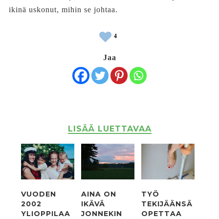
ikinä uskonut, mihin se johtaa.
4
Jaa
LISÄÄ LUETTAVAA
VUODEN
AINA ON
TYÖ
2002
IKÄVÄ
TEKIJÄÄNSÄ
YLIOPPILAA
JONNEKIN
OPETTAA