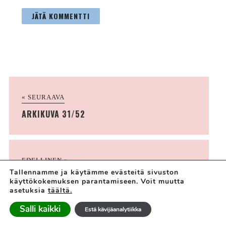
« SEURAAVA
ARKIKUVA 31/52
EDELLINEN »
Tallennamme ja käytämme evästeitä sivuston
LAPSIPERHEEN KÖÖPENHAMINA
käyttökokemuksen parantamiseen. Voit muutta
asetuksia
täältä.
Salli kaikki
Estä kävijäanalytiikka
KUUKAUDEN NOSTOT