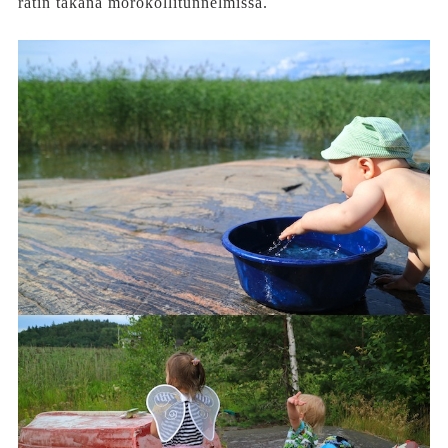
ratin takana mörököllitunnelmissa.