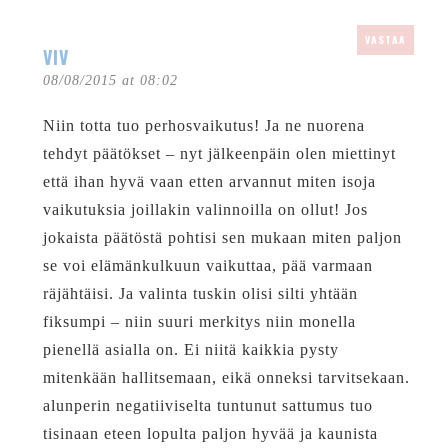
VASTAA
VIV
08/08/2015 at 08:02
Niin totta tuo perhosvaikutus! Ja ne nuorena
tehdyt päätökset – nyt jälkeenpäin olen miettinyt
että ihan hyvä vaan etten arvannut miten isoja
vaikutuksia joillakin valinnoilla on ollut! Jos
jokaista päätöstä pohtisi sen mukaan miten paljon
se voi elämänkulkuun vaikuttaa, pää varmaan
räjähtäisi. Ja valinta tuskin olisi silti yhtään
fiksumpi – niin suuri merkitys niin monella
pienellä asialla on. Ei niitä kaikkia pysty
mitenkään hallitsemaan, eikä onneksi tarvitsekaan.
alunperin negatiiviselta tuntunut sattumus tuo
tisinaan eteen lopulta paljon hyvää ja kaunista