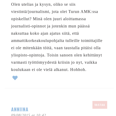
Olen utelias ja kysyn, oliko se siis
viestintä/journalismi, jota olet Turun AMK:ssa
opiskellut? Minä olen juuri aloittamassa
journalisti-opinnot ja jotenkin mun päässä
naksuttaa koko ajan ajatus siitä, että
ammattikorkeakoulupohjalta tulleille toimittajille
ei ole mitenkään töitä, vaan taustalla pitäisi olla
yliopisto-opintoja. Toisin sanoen olen kehittänyt
varmasti työttömyydestä kriisin jo nyt, vaikka
koulukaan ei ole vielä alkanut. Hohhoh.
VASTAA
ANNIINA
09/08/2015 at 10:42