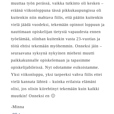
muuttaa työn perässä, vaikka tutkinto oli kesken –
eräänä viikonloppuna tässä pikkukaupungissa oli
kuitenkin niin mahtava fiilis, että päätin kuitenkin
vielä jäädä vuodeksi, tekemään opinnot loppuun ja
nauttimaan opiskelijan tietystä vapaudesta ennen
työelämää, olinhan kuitenkin vasta 23-vuotias ja
töitä ehtisi tekemään myöhemmin. Onneksi jäin –
seuraavana syksynä nykyinen mieheni muutti
paikkakunnalle opiskelemaan ja tapasimme
opiskelijabileissä. Nyt odotamme esikoistamme.
Yksi viikonloppu, yksi tarpeeksi vahva fiilis ettei
vielä kannata lähteä – kuinka erilaista elämäni
olisi, jos olisin kiirehtinyt tekemään kuin kaikki
muutkin! Onneksi en 🙂
-Minna