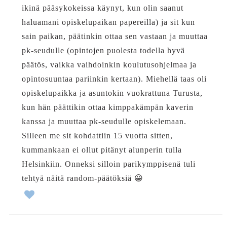
ikinä pääsykokeissa käynyt, kun olin saanut
haluamani opiskelupaikan papereilla) ja sit kun
sain paikan, päätinkin ottaa sen vastaan ja muuttaa
pk-seudulle (opintojen puolesta todella hyvä
päätös, vaikka vaihdoinkin koulutusohjelmaa ja
opintosuuntaa pariinkin kertaan). Miehellä taas oli
opiskelupaikka ja asuntokin vuokrattuna Turusta,
kun hän päättikin ottaa kimppakämpän kaverin
kanssa ja muuttaa pk-seudulle opiskelemaan.
Silleen me sit kohdattiin 15 vuotta sitten,
kummankaan ei ollut pitänyt alunperin tulla
Helsinkiin. Onneksi silloin parikymppisenä tuli
tehtyä näitä random-päätöksiä 😀