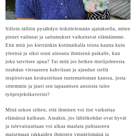
Silloin tällöin pysähdyn leikittelemään ajatuksella, miten
pienet valinnat ja sattumukset vaikuttavat elämäämme.
Että mitä jos kierränkin kotimatkalla toista kautta kuin
yleensä ja siksi osun ainoana ihmisenä paikalle, kun
joku tarvitsee apua? Tai mitä jos hetken mielijohteesta
istahdan vieraaseen kahvilaan ja ajaudun siellä
inspiroivaan keskusteluun tuntemattoman kanssa, josta
sittemmin ja juuri sen tapaamisen ansiosta tulee
työprojektikaverini?
Minä uskon siihen, että ihminen voi itse vaikuttaa
elämänsä kulkuun. Ainakin, jos lähtökohdat ovat hyvät
ja tulevaisuuttaan voi alkaa maalata puhtaaseen
maisemaan rakkaiden ihmisten ympäröimänä ja