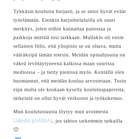
Tykkäsin koulusta hurjasti, ja se antoi hyvät eväät
työelämään. Etenkin harjoitteluluilla oli suuri
merkitys, joten niihin kannattaa panostaa ja
paikkoja miettiä tosi tarkkaan. Mullakin oli ensin
sellainen fiilis, että yliopisto se on oltava, mutta
vääräksipä tämän totesin. Meidän opinahjoasta on
väkeä levittäytyneenä kaikissa maan suurissa
medioissa – ja tietty pienissä myös. Kentällä olen
huomannut, että meidän koulua arvostetaan. Tosin
eipä multa ole koskaan kyselty koulutuspapereita,
tärkeintä on ollut hyvät verkostot ja työkokemus.
Mun koulutustausta löytyy mun avoimesta
LinkedIn-profiilista
, jos tahtoo tarkemmin tutkailla
🙂