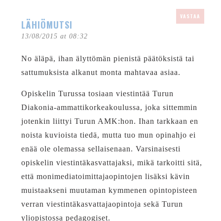
VASTAA
LÄHIÖMUTSI
13/08/2015 at 08:32
No äläpä, ihan älyttömän pienistä päätöksistä tai
sattumuksista alkanut monta mahtavaa asiaa.
Opiskelin Turussa tosiaan viestintää Turun
Diakonia-ammattikorkeakoulussa, joka sittemmin
jotenkin liittyi Turun AMK:hon. Ihan tarkkaan en
noista kuvioista tiedä, mutta tuo mun opinahjo ei
enää ole olemassa sellaisenaan. Varsinaisesti
opiskelin viestintäkasvattajaksi, mikä tarkoitti sitä,
että monimediatoimittajaopintojen lisäksi kävin
muistaakseni muutaman kymmenen opintopisteen
verran viestintäkasvattajaopintoja sekä Turun
yliopistossa pedagogiset.