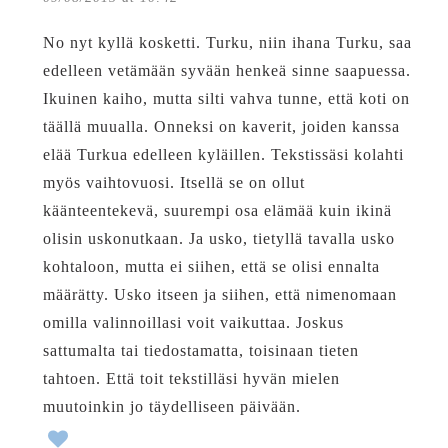
No nyt kyllä kosketti. Turku, niin ihana Turku, saa
edelleen vetämään syvään henkeä sinne saapuessa.
Ikuinen kaiho, mutta silti vahva tunne, että koti on
täällä muualla. Onneksi on kaverit, joiden kanssa
elää Turkua edelleen kyläillen. Tekstissäsi kolahti
myös vaihtovuosi. Itsellä se on ollut
käänteentekevä, suurempi osa elämää kuin ikinä
olisin uskonutkaan. Ja usko, tietyllä tavalla usko
kohtaloon, mutta ei siihen, että se olisi ennalta
määrätty. Usko itseen ja siihen, että nimenomaan
omilla valinnoillasi voit vaikuttaa. Joskus
sattumalta tai tiedostamatta, toisinaan tieten
tahtoen. Että toit tekstilläsi hyvän mielen
muutoinkin jo täydelliseen päivään.