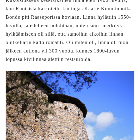
Kukoistuksena keskiaikainen linna eleli 1400-luvulla,
kun Ruotsista karkotettu kuningas Kaarle Knuutinpoika
Bonde piti Raaseporissa hoviaan. Linna hylättiin 1550-
luvulla, ja edelleen pohditaan, miten suuri merkitys
hylkäämiseen oli sillä, että samoihin aikoihin linnan
olutkellarin katto romahti. Oli miten oli, linna oli tuon
jälkeen autiona yli 300 vuotta, kunnes 1800-luvun
lopussa kivilinnaa alettiin restauroida.