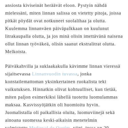
ansiosta kiviseinät heräävät eloon. Pystyin nähdä
mielessäni, miten linnan salissa on vietetty pitoja, joissa
pitkät pöydät ovat notkuneet suolalihaa ja olutta.
Kuulemma linnanväen päiväpalkkaan on kuulunut
litrakaupalla olutta, ja jos minä olisin imettävänä naisena
ollut linnan työväkeä, olisin saanut ekstralitrat olutta.
Melkoista.
Päiväkahvilla ja suklaakakulla kävimme linnan vieressä
sijaitsevassa
Linnanvuodin tuvassa
, jonka
konstailemattoman yksinkertainen ruokalista teki
vaikutuksen. Hinnatkin olivat kohtuulliset, kun tietää,
miten paljon esimerkiksi lähellä tuotettu luomulammas
maksaa. Kasvissyöjätkin oli huomioitu hyvin.
Juomalistalla oli paikallisia oluita, luomuviinejä sekä
ainoana suomessa keski-aikaisin menetelmin
valmistettu
Medieval de Ourém
-viini, jossa on 20