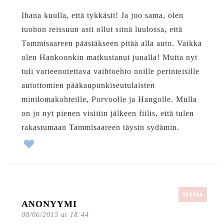
Ihana kuulla, että tykkäsit! Ja joo sama, olen
tuohon reissuun asti ollut siinä luulossa, että
Tammisaareen päästäkseen pitää alla auto. Vaikka
olen Hankoonkin matkustanut junalla! Mutta nyt
tuli varteenotettava vaihtoehto noille perinteisille
autottomien pääkaupunkiseutulaisten
minilomakohteille, Porvoolle ja Hangolle. Mulla
on jo nyt pienen visiitin jälkeen fiilis, että tulen
rakastumaan Tammisaareen täysin sydämin.
VASTAA
ANONYYMI
08/06/2015 at 18:44