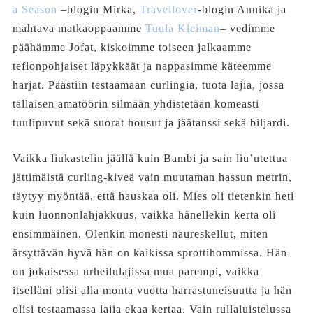
a Season
–blogin Mirka,
Travellover
-blogin Annika ja
mahtava matkaoppaamme
Tuula Kleiman
– vedimme
päähämme Jofat, kiskoimme toiseen jalkaamme
teflonpohjaiset läpykkäät ja nappasimme käteemme
harjat. Päästiin testaamaan curlingia, tuota lajia, jossa
tällaisen amatöörin silmään yhdistetään komeasti
tuulipuvut sekä suorat housut ja jäätanssi sekä biljardi.
Vaikka liukastelin jäällä kuin Bambi ja sain liu’utettua
jättimäistä curling-kiveä vain muutaman hassun metrin,
täytyy myöntää, että hauskaa oli. Mies oli tietenkin heti
kuin luonnonlahjakkuus, vaikka hänellekin kerta oli
ensimmäinen. Olenkin monesti naureskellut, miten
ärsyttävän hyvä hän on kaikissa sprottihommissa. Hän
on jokaisessa urheilulajissa mua parempi, vaikka
itselläni olisi alla monta vuotta harrastuneisuutta ja hän
olisi testaamassa lajia ekaa kertaa. Vain rullaluistelussa