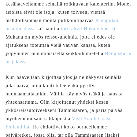
kesähaaveitamme seinällä roikkuvaan kalenteriin. Monet
asioista eivät ole isoja, kuten toiveeni viettää
mahdollisimman monta pulikointipäivää
Kumpulan
maauimalassa
tai nauttia
torikahvit Hakaniemessä
.
Mukana on myös reissu-unelmia, joita ei edes ole
ajatuksena toteuttaa vielä vauvan kanssa, kuten
yöpyminen muumimaisella seikkailumielellä
Bengtskärin
majakassa
.
Kun haaveitaan kirjoittaa ylös ja ne näkyvät seinällä
joka päivä, niitä kohti tulee ehkä pyrittyä
huomaamattaankin. Välillä käy myös tsäkä ja hauska
yhteensattuma. Olin kirjoittanut yhdeksi kesän
ykkösreissutoiveekseni Tammisaaren, ja paria päivää
myöhemmin sain sähköpostia
Visit South Coast
Finlandilta
. He ehdottivat koko perheellemme
päiväretkeä, jossa olisi tarjolla Tammisaaren lisäksi