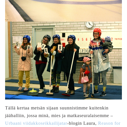
Tällä kertaa metsän sijaan suunnistimme kuitenkin
jäähalliin, jossa minä, mies ja matkaseuralaisemme –
Urbaani viidakkoseikkailijatar
-blogin Laura,
Reason for