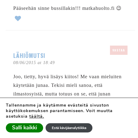
Pääseehän sinne bussillakin!!! matkahuolto.fi 😉
VASTAA
LÄHIÖMUTSI
08/06/2015 at 18:49
Joo, tietty, hyvä lisäys kiitos! Me vaan mieluiten
käytetään junaa. Tekisi mieli sanoa, että
ilmastosyistä, mutta totuus on se, että junan
leikkivaunu, melkein aina toimivat vessat ja
Tallennamme ja käytämme evästeitä sivuston
käyttökokemuksen parantamiseen. Voit muutta
mahdollisuus kävellä tekevät reissuista aika paljon
asetuksia
täältä.
leppoisampia vilkkaan minimatkaseuralaisen
Salli kaikki
Estä kävijäanalytiikka
kanssa 🙂