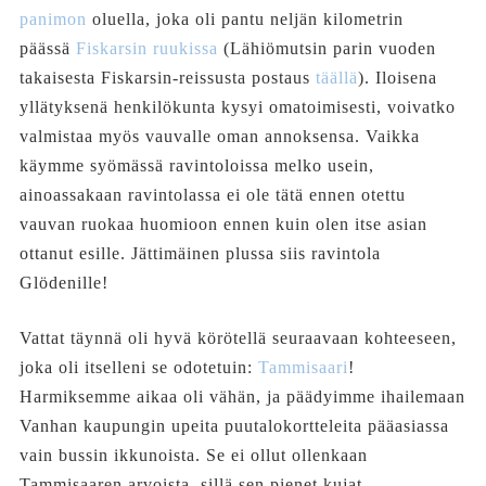
panimon
oluella, joka oli pantu neljän kilometrin
päässä
Fiskarsin ruukissa
(Lähiömutsin parin vuoden
takaisesta Fiskarsin-reissusta postaus
täällä
). Iloisena
yllätyksenä henkilökunta kysyi omatoimisesti, voivatko
valmistaa myös vauvalle oman annoksensa. Vaikka
käymme syömässä ravintoloissa melko usein,
ainoassakaan ravintolassa ei ole tätä ennen otettu
vauvan ruokaa huomioon ennen kuin olen itse asian
ottanut esille. Jättimäinen plussa siis ravintola
Glödenille!
Vattat täynnä oli hyvä körötellä seuraavaan kohteeseen,
joka oli itselleni se odotetuin:
Tammisaari
!
Harmiksemme aikaa oli vähän, ja päädyimme ihailemaan
Vanhan kaupungin upeita puutalokortteleita pääasiassa
vain bussin ikkunoista. Se ei ollut ollenkaan
Tammisaaren arvoista, sillä sen pienet kujat,