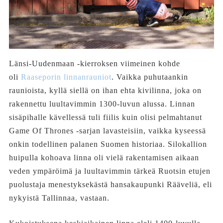
Länsi-Uudenmaan -kierroksen viimeinen kohde
oli
Raaseporin linnanrauniot
. Vaikka puhutaankin
raunioista, kyllä siellä on ihan ehta kivilinna, joka on
rakennettu luultavimmin 1300-luvun alussa. Linnan
sisäpihalle kävellessä tuli fiilis kuin olisi pelmahtanut
Game Of Thrones -sarjan lavasteisiin, vaikka kyseessä
onkin todellinen palanen Suomen historiaa. Silokallion
huipulla kohoava linna oli vielä rakentamisen aikaan
veden ympäröimä ja luultavimmin tärkeä Ruotsin etujen
puolustaja menestyksekästä hansakaupunki Rääveliä, eli
nykyistä Tallinnaa, vastaan.