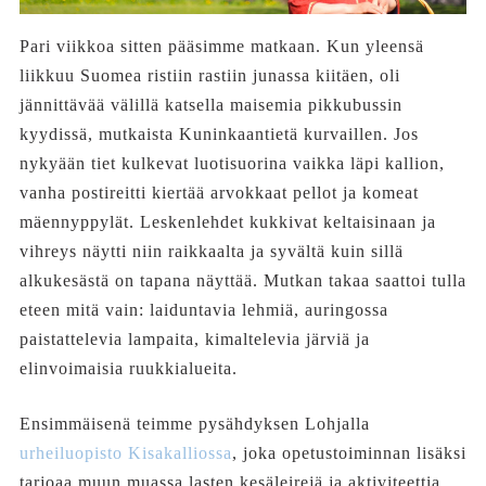
Pari viikkoa sitten pääsimme matkaan. Kun yleensä
liikkuu Suomea ristiin rastiin junassa kiitäen, oli
jännittävää välillä katsella maisemia pikkubussin
kyydissä, mutkaista Kuninkaantietä kurvaillen. Jos
nykyään tiet kulkevat luotisuorina vaikka läpi kallion,
vanha postireitti kiertää arvokkaat pellot ja komeat
mäennyppylät. Leskenlehdet kukkivat keltaisinaan ja
vihreys näytti niin raikkaalta ja syvältä kuin sillä
alkukesästä on tapana näyttää. Mutkan takaa saattoi tulla
eteen mitä vain: laiduntavia lehmiä, auringossa
paistattelevia lampaita, kimaltelevia järviä ja
elinvoimaisia ruukkialueita.
Ensimmäisenä teimme pysähdyksen Lohjalla
urheiluopisto Kisakalliossa
, joka opetustoiminnan lisäksi
tarjoaa muun muassa lasten kesäleirejä ja aktiviteettia