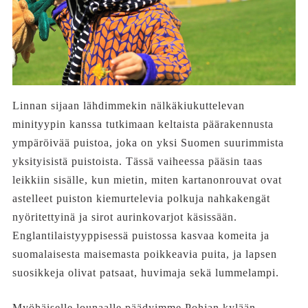
Linnan sijaan lähdimmekin nälkäkiukuttelevan
minityypin kanssa tutkimaan keltaista päärakennusta
ympäröivää puistoa, joka on yksi Suomen suurimmista
yksityisistä puistoista. Tässä vaiheessa pääsin taas
leikkiin sisälle, kun mietin, miten kartanonrouvat ovat
astelleet puiston kiemurtelevia polkuja nahkakengät
nyöritettyinä ja sirot aurinkovarjot käsissään.
Englantilaistyyppisessä puistossa kasvaa komeita ja
suomalaisesta maisemasta poikkeavia puita, ja lapsen
suosikkeja olivat patsaat, huvimaja sekä lummelampi.
Myöhäiselle lounaalle päädyimme Pohjan kylään