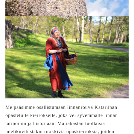
Me pääsimme osallistumaan linnanrouva Katariinan
opastetulle kierrokselle, joka vei syvemmälle linnan
tarinoihin ja historiaan. Mä rakastan tuollaisia
mielikuvitustakin ruokkivia opaskierroksia, joiden