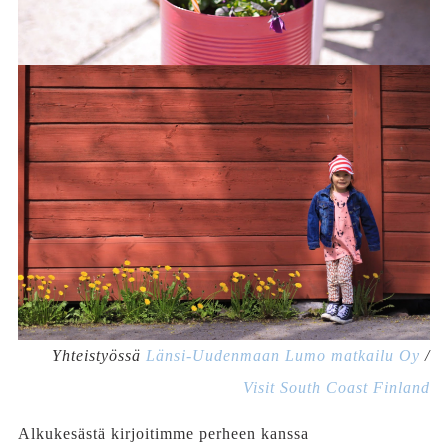
Yhteistyössä
Länsi-Uudenmaan Lumo matkailu Oy
/
Visit South Coast Finland
Alkukesästä kirjoitimme perheen kanssa