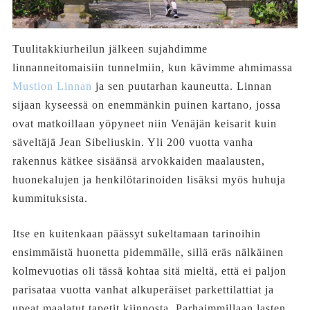
Tuulitakkiurheilun jälkeen sujahdimme
linnanneitomaisiin tunnelmiin, kun kävimme ahmimassa
Mustion Linnan
ja sen puutarhan kauneutta. Linnan
sijaan kyseessä on enemmänkin puinen kartano, jossa
ovat matkoillaan yöpyneet niin Venäjän keisarit kuin
säveltäjä Jean Sibeliuskin. Yli 200 vuotta vanha
rakennus kätkee sisäänsä arvokkaiden maalausten,
huonekalujen ja henkilötarinoiden lisäksi myös huhuja
kummituksista.
Itse en kuitenkaan päässyt sukeltamaan tarinoihin
ensimmäistä huonetta pidemmälle, sillä eräs nälkäinen
kolmevuotias oli tässä kohtaa sitä mieltä, että ei paljon
parisataa vuotta vanhat alkuperäiset parkettilattiat ja
upeat maalatut tapetit kiinnosta. Parhaimmillaan lasten