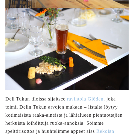
Deli Tukun tiloissa sijaitsee
ravintola Glöden
, joka
toimii Delin Tukun arvojen mukaan – listalta löytyy
kotimaisista raaka-aineista ja lähialueen pientuottajien
herkuista loihdittuja ruoka-annoksia. Söimme
spelttirisottoa ja huuhtelimme appeet alas
Rekolan