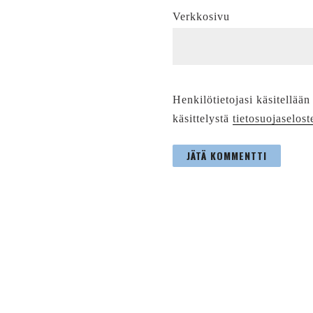
Verkkosivu
Henkilötietojasi käsitellään
käsittelystä
tietosuojaselost