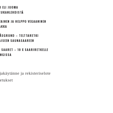
U ELI JUOMA
UKANLEHDISTÄ
TAINEN JA HELPPO VEGAANINEN
AKKA
ÅSGRUND – TELTTARETKI
AISEEN SAUNASAAREEN
 SAARET – 10 X SAARIRETKELLE
NGISSA
jakäytänne ja rekisteriselote
etukset