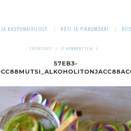
 JA KAUPUNKIVILJELY
KOTI JA PIKKUMÖKKI
REI
20/08/2017
EI KOMMENTTEJA
57EB3-
OCC88MUTSI_ALKOHOLITONJACC88AC