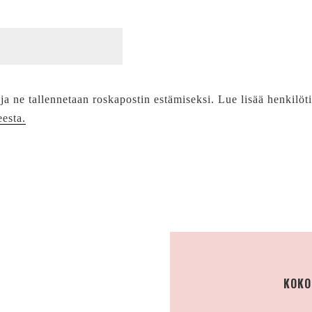
 ja ne tallennetaan roskapostin estämiseksi. Lue lisää henkilöt
eesta.
KOKO