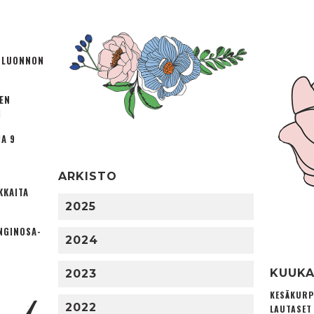
Ä LUONNON
TEN
I
A 9
ARKISTO
KKAITA
2025
NGINOSA­
2024
KUUKA
2023
KESÄKURP
2022
LAUTASET