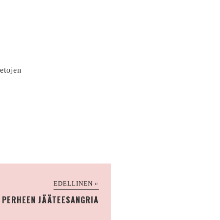
ietojen
EDELLINEN »
 PERHEEN JÄÄTEESANGRIA