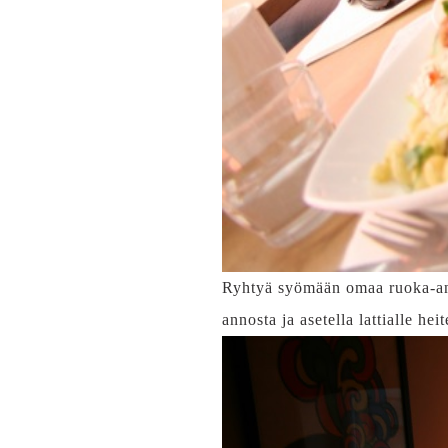
Ryhtyä syömään omaa ruoka-anno
annosta ja asetella lattialle he