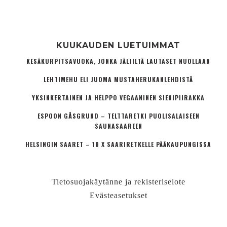
KUUKAUDEN LUETUIMMAT
KESÄKURPITSAVUOKA, JONKA JÄLJILTÄ LAUTASET NUOLLAAN
LEHTIMEHU ELI JUOMA MUSTAHERUKANLEHDISTÄ
YKSINKERTAINEN JA HELPPO VEGAANINEN SIENIPIIRAKKA
ESPOON GÅSGRUND – TELTTARETKI PUOLISALAISEEN
SAUNASAAREEN
HELSINGIN SAARET – 10 X SAARIRETKELLE PÄÄKAUPUNGISSA
Tietosuojakäytänne ja rekisteriselote
Evästeasetukset