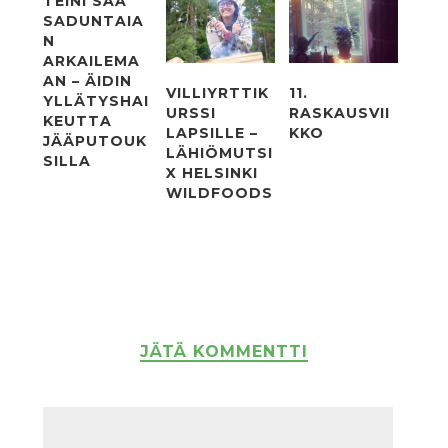
TEINI SAA
SADUNTAIA
N
ARKAILEMA
AN – ÄIDIN
VILLIYRTTIK
11.
YLLÄTYSHAI
URSSI
RASKAUSVII
KEUTTA
LAPSILLE –
KKO
JÄÄPUTOUK
LÄHIÖMUTSI
SILLA
X HELSINKI
WILDFOODS
JÄTÄ KOMMENTTI