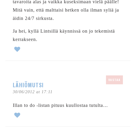
tavaroita alas ja vaikka kuseksimaan vielä päälle!
Mitä vain, että malttaisi hetken olla ilman syliä ja
äidin 24/7 sirkusta.
Ja hei, kyllä Lintsillä käynnissä on jo tekemistä
kerrakseen.
VASTAA
LÄHIÖMUTSI
30/06/2012 at 17:11
Illan to do -listan pituus kuullostaa tutulta…