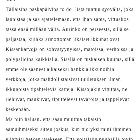
Tällaisina paskapäivinä to do -lista tuntuu syövältä, joka
lannistaa ja saa ajattelemaan, että ihan sama, vittuakos
tässä enää millään väliä. Aurinko on perseestä, sillä se
paljastaa, kuinka armottoman likaiset ikkunat ovat.
Kissankarvoja on sohvatyynyissä, matoissa, verhoissa ja
pölypalloina kaikkialla. Sisällä on tuskaisen kuuma, sillä
emme ole saaneet aikaiseksi hankkia ikkunoihin
verkkoja, jotka mahdollistaisivat tuuletuksen ilman
ikkunoista tipahtelevia katteja. Kissojakin vituttaa, ne
riehuvat, maukuvat, tiputtelevat tavaroita ja tappelevat
keskenään.
Mä niin haluan, että saan muuttua takaisin
aamuihmiseksi sitten joskus, kun tuo yksi mini-ihminen
viihtyisi hetken itsekseen. Että voitaisiin puuhailla tovin