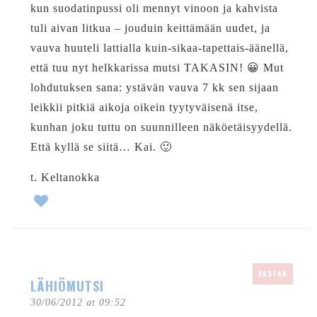
kun suodatinpussi oli mennyt vinoon ja kahvista
tuli aivan litkua – jouduin keittämään uudet, ja
vauva huuteli lattialla kuin-sikaa-tapettais-äänellä,
että tuu nyt helkkarissa mutsi TAKASIN! 😀 Mut
lohdutuksen sana: ystävän vauva 7 kk sen sijaan
leikkii pitkiä aikoja oikein tyytyväisenä itse,
kunhan joku tuttu on suunnilleen näköetäisyydellä.
Että kyllä se siitä… Kai. 🙂
t. Keltanokka
VASTAA
LÄHIÖMUTSI
30/06/2012 at 09:52