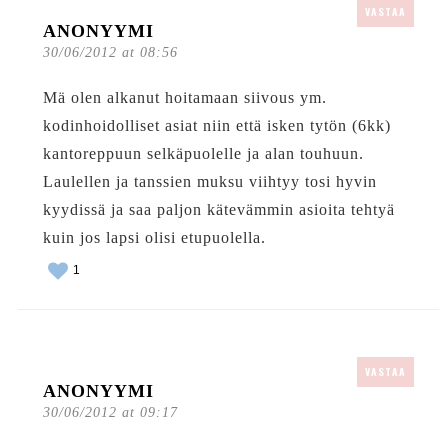
VASTAA
ANONYYMI
30/06/2012 at 08:56
Mä olen alkanut hoitamaan siivous ym.
kodinhoidolliset asiat niin että isken tytön (6kk)
kantoreppuun selkäpuolelle ja alan touhuun.
Laulellen ja tanssien muksu viihtyy tosi hyvin
kyydissä ja saa paljon kätevämmin asioita tehtyä
kuin jos lapsi olisi etupuolella.
1
VASTAA
ANONYYMI
30/06/2012 at 09:17