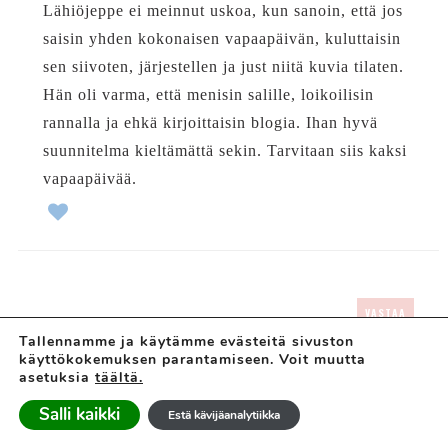
Lähiöjeppe ei meinnut uskoa, kun sanoin, että jos
saisin yhden kokonaisen vapaapäivän, kuluttaisin
sen siivoten, järjestellen ja just niitä kuvia tilaten.
Hän oli varma, että menisin salille, loikoilisin
rannalla ja ehkä kirjoittaisin blogia. Ihan hyvä
suunnitelma kieltämättä sekin. Tarvitaan siis kaksi
vapaapäivää.
VASTAA
ANONYYMI
Tallennamme ja käytämme evästeitä sivuston
30/06/2012 at 18:16
käyttökokemuksen parantamiseen. Voit muutta
asetuksia
täältä.
Löysin sun blogin vasta ja todella tykästyin
Salli kaikki
Estä kävijäanalytiikka
juttuihisi! 🙂 Mustakin tulossa lähiömutsi kun