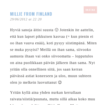
VASTAA
MILLIE FROM FINLAND
29/06/2012 at 22:20
Hyviä sanoja äitisi suusta 🙂 Jotenkin ite aattelin,
että kun lapset pikkuisen kasvaa (= kun pienin ei
oo ihan vauva enää), koti pysyy siistimpänä. Miten
se muka pysyisi? Meillä on ihan sama, siivooko
aamusta iltaan vai onko siivoomatta – lopputulos
on aina puolikkaan päivän jälkeen ihan sama. Nyt
yritän olla onnellinen siitä, jos saan kerran
päivässä astiat koneeseen ja ulos, muun suhteen
olen jo melkein luovuttanut 😉
Yritän kyllä aina yhden nurkan kerrallaan
raivata/siistiä/puunata, mutta sillä aikaa koko muu