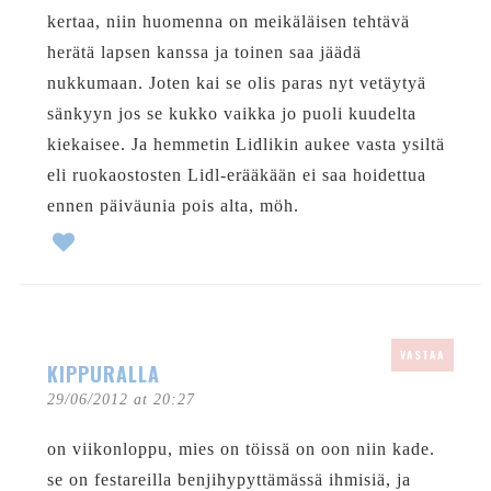
kertaa, niin huomenna on meikäläisen tehtävä
herätä lapsen kanssa ja toinen saa jäädä
nukkumaan. Joten kai se olis paras nyt vetäytyä
sänkyyn jos se kukko vaikka jo puoli kuudelta
kiekaisee. Ja hemmetin Lidlikin aukee vasta ysiltä
eli ruokaostosten Lidl-erääkään ei saa hoidettua
ennen päiväunia pois alta, möh.
VASTAA
KIPPURALLA
29/06/2012 at 20:27
on viikonloppu, mies on töissä on oon niin kade.
se on festareilla benjihypyttämässä ihmisiä, ja