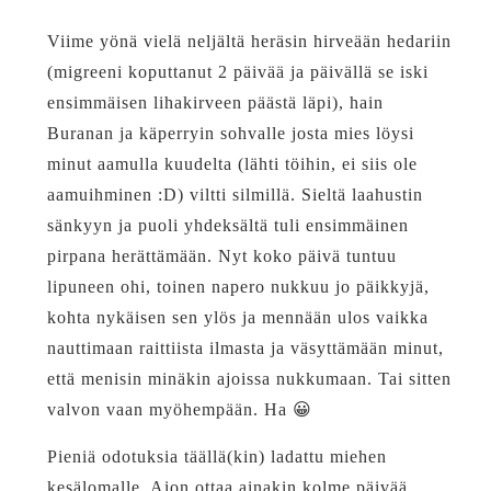
Viime yönä vielä neljältä heräsin hirveään hedariin
(migreeni koputtanut 2 päivää ja päivällä se iski
ensimmäisen lihakirveen päästä läpi), hain
Buranan ja käperryin sohvalle josta mies löysi
minut aamulla kuudelta (lähti töihin, ei siis ole
aamuihminen :D) viltti silmillä. Sieltä laahustin
sänkyyn ja puoli yhdeksältä tuli ensimmäinen
pirpana herättämään. Nyt koko päivä tuntuu
lipuneen ohi, toinen napero nukkuu jo päikkyjä,
kohta nykäisen sen ylös ja mennään ulos vaikka
nauttimaan raittiista ilmasta ja väsyttämään minut,
että menisin minäkin ajoissa nukkumaan. Tai sitten
valvon vaan myöhempään. Ha 😀
Pieniä odotuksia täällä(kin) ladattu miehen
kesälomalle. Aion ottaa ainakin kolme päivää