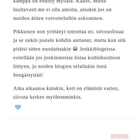
kämppä on ehditty myllätä. Kaaos. Mutta
luultavasti me ei olla ainoita, ainakin jos on
muiden äitien voivotteluihin uskominen.
Pikkuisen oon yrittänyt toteuttaa ns. siivouslistaa
ja se onkin jostain kohdin auttanut, mutta kun sitä
pitäisi sitten nuodattaakin 😀 Jenkkiblogeissa
esitellään jos jonkinmoista listaa kodinhuoltoon
liittyen, jo noiden blogien selailukin itseä
hengästyttää!
Aika aikaansa kutakin, koti on elämistä varten,
siivota kerkee myöhemminkin.
VASTAA