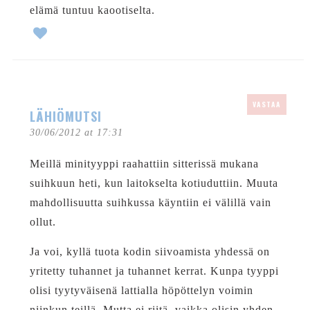
elämä tuntuu kaootiselta.
VASTAA
LÄHIÖMUTSI
30/06/2012 at 17:31
Meillä minityyppi raahattiin sitterissä mukana
suihkuun heti, kun laitokselta kotiuduttiin. Muuta
mahdollisuutta suihkussa käyntiin ei välillä vain
ollut.
Ja voi, kyllä tuota kodin siivoamista yhdessä on
yritetty tuhannet ja tuhannet kerrat. Kunpa tyyppi
olisi tyytyväisenä lattialla höpöttelyn voimin
niinkun teillä. Mutta ei riitä, vaikka olisin yhden