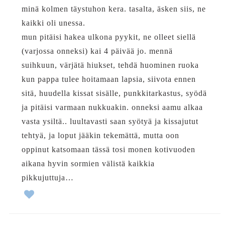
minä kolmen täystuhon kera. tasalta, äsken siis, ne
kaikki oli unessa.
mun pitäisi hakea ulkona pyykit, ne olleet siellä
(varjossa onneksi) kai 4 päivää jo. mennä
suihkuun, värjätä hiukset, tehdä huominen ruoka
kun pappa tulee hoitamaan lapsia, siivota ennen
sitä, huudella kissat sisälle, punkkitarkastus, syödä
ja pitäisi varmaan nukkuakin. onneksi aamu alkaa
vasta ysiltä.. luultavasti saan syötyä ja kissajutut
tehtyä, ja loput jääkin tekemättä, mutta oon
oppinut katsomaan tässä tosi monen kotivuoden
aikana hyvin sormien välistä kaikkia
pikkujuttuja…