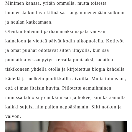
Minimen kanssa, yritän ommella, mutta toisesta
huoneesta kuuluva kitinä saa langan menemään sotkuun
ja neulan katkeamaan.
Olenkin todennut parhaimmaksi napata vauvan
kainaloon ja viettää päivät kodin ulkopuolella. Kotityöt
ja omat puuhat odottavat sitten iltayöllä, kun saa
puunattua vessanpytyn kerralla puhtaaksi, ladattua
tiskikoneen yhdellä otolla ja kirjoitettua blogia kahdella
kädellä ja melkein puolikkailla aivoilla. Mutta totuus on,
että ei mua iltaisin huvita. Piilotettu aamuihminen
minussa tahtoisi jo nukkumaan ja hokee, kuinka aamulla
kaikki sujuisi niin paljon näppärämmin. Silti notkun ja
valvon.