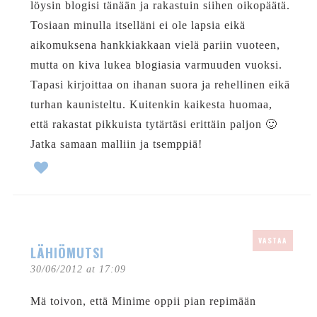
löysin blogisi tänään ja rakastuin siihen oikopäätä.
Tosiaan minulla itselläni ei ole lapsia eikä
aikomuksena hankkiakkaan vielä pariin vuoteen,
mutta on kiva lukea blogiasia varmuuden vuoksi.
Tapasi kirjoittaa on ihanan suora ja rehellinen eikä
turhan kaunisteltu. Kuitenkin kaikesta huomaa,
että rakastat pikkuista tytärtäsi erittäin paljon 🙂
Jatka samaan malliin ja tsemppiä!
VASTAA
LÄHIÖMUTSI
30/06/2012 at 17:09
Mä toivon, että Minime oppii pian repimään