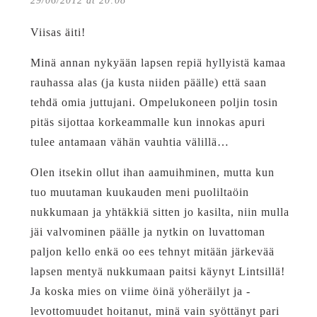
29/06/2012 at 20:08
Viisas äiti!
Minä annan nykyään lapsen repiä hyllyistä kamaa
rauhassa alas (ja kusta niiden päälle) että saan
tehdä omia juttujani. Ompelukoneen poljin tosin
pitäs sijottaa korkeammalle kun innokas apuri
tulee antamaan vähän vauhtia välillä…
Olen itsekin ollut ihan aamuihminen, mutta kun
tuo muutaman kuukauden meni puoliltaöin
nukkumaan ja yhtäkkiä sitten jo kasilta, niin mulla
jäi valvominen päälle ja nytkin on luvattoman
paljon kello enkä oo ees tehnyt mitään järkevää
lapsen mentyä nukkumaan paitsi käynyt Lintsillä!
Ja koska mies on viime öinä yöheräilyt ja -
levottomuudet hoitanut, minä vain syöttänyt pari