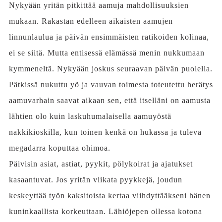
Nykyään yritän pitkittää aamuja mahdollisuuksien
mukaan. Rakastan edelleen aikaisten aamujen
linnunlaulua ja päivän ensimmäisten ratikoiden kolinaa,
ei se siitä. Mutta entisessä elämässä menin nukkumaan
kymmeneltä. Nykyään joskus seuraavan päivän puolella.
Pätkissä nukuttu yö ja vauvan toimesta toteutettu herätys
aamuvarhain saavat aikaan sen, että itselläni on aamusta
lähtien olo kuin laskuhumalaisella aamuyöstä
nakkikioskilla, kun toinen kenkä on hukassa ja tuleva
megadarra koputtaa ohimoa.
Päivisin asiat, astiat, pyykit, pölykoirat ja ajatukset
kasaantuvat. Jos yritän viikata pyykkejä, joudun
keskeyttää työn kaksitoista kertaa viihdyttääkseni hänen
kuninkaallista korkeuttaan. Lähiöjepen ollessa kotona