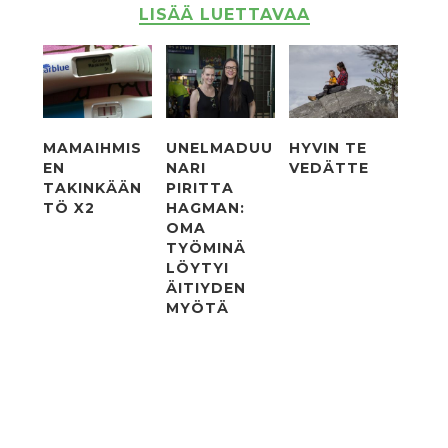
LISÄÄ LUETTAVAA
MAMAIHMIS
UNELMADUU
HYVIN TE
EN
NARI
VEDÄTTE
TAKINKÄÄN
PIRITTA
TÖ X2
HAGMAN:
OMA
TYÖMINÄ
LÖYTYI
ÄITIYDEN
MYÖTÄ