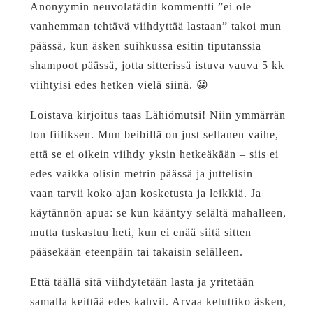
Anonyymin neuvolatädin kommentti ”ei ole
vanhemman tehtävä viihdyttää lastaan” takoi mun
päässä, kun äsken suihkussa esitin tiputanssia
shampoot päässä, jotta sitterissä istuva vauva 5 kk
viihtyisi edes hetken vielä siinä. 😀
Loistava kirjoitus taas Lähiömutsi! Niin ymmärrän
ton fiiliksen. Mun beibillä on just sellanen vaihe,
että se ei oikein viihdy yksin hetkeäkään – siis ei
edes vaikka olisin metrin päässä ja juttelisin –
vaan tarvii koko ajan kosketusta ja leikkiä. Ja
käytännön apua: se kun kääntyy selältä mahalleen,
mutta tuskastuu heti, kun ei enää siitä sitten
pääsekään eteenpäin tai takaisin selälleen.
Että täällä sitä viihdytetään lasta ja yritetään
samalla keittää edes kahvit. Arvaa ketuttiko äsken,