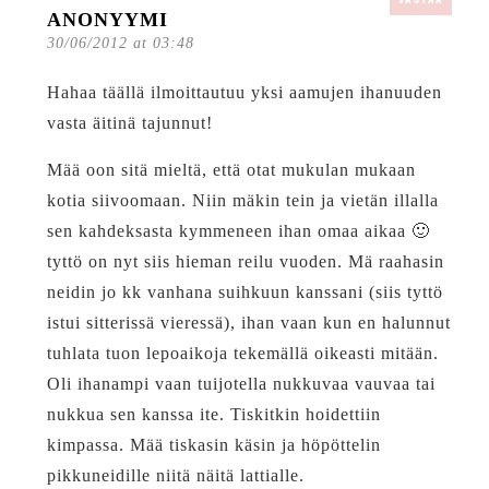
ANONYYMI
30/06/2012 at 03:48
Hahaa täällä ilmoittautuu yksi aamujen ihanuuden
vasta äitinä tajunnut!
Mää oon sitä mieltä, että otat mukulan mukaan
kotia siivoomaan. Niin mäkin tein ja vietän illalla
sen kahdeksasta kymmeneen ihan omaa aikaa 🙂
tyttö on nyt siis hieman reilu vuoden. Mä raahasin
neidin jo kk vanhana suihkuun kanssani (siis tyttö
istui sitterissä vieressä), ihan vaan kun en halunnut
tuhlata tuon lepoaikoja tekemällä oikeasti mitään.
Oli ihanampi vaan tuijotella nukkuvaa vauvaa tai
nukkua sen kanssa ite. Tiskitkin hoidettiin
kimpassa. Mää tiskasin käsin ja höpöttelin
pikkuneidille niitä näitä lattialle.