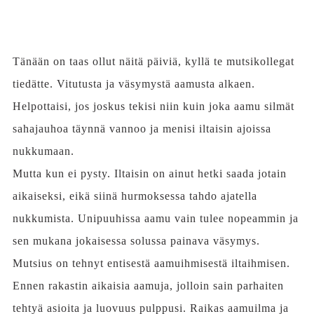
Tänään on taas ollut näitä päiviä, kyllä te mutsikollegat
tiedätte. Vitutusta ja väsymystä aamusta alkaen.
Helpottaisi, jos joskus tekisi niin kuin joka aamu silmät
sahajauhoa täynnä vannoo ja menisi iltaisin ajoissa
nukkumaan.
Mutta kun ei pysty. Iltaisin on ainut hetki saada jotain
aikaiseksi, eikä siinä hurmoksessa tahdo ajatella
nukkumista. Unipuuhissa aamu vain tulee nopeammin ja
sen mukana jokaisessa solussa painava väsymys.
Mutsius on tehnyt entisestä aamuihmisestä iltaihmisen.
Ennen rakastin aikaisia aamuja, jolloin sain parhaiten
tehtyä asioita ja luovuus pulppusi. Raikas aamuilma ja