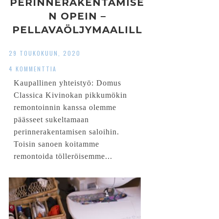
PERINNERAKENTAMISE
N OPEIN –
PELLAVAÖLJYMAALILL
A MAALAAMINEN
29 TOUKOKUUN, 2020
4 KOMMENTTIA
Kaupallinen yhteistyö: Domus
Classica Kivinokan pikkumökin
remontoinnin kanssa olemme
päässeet sukeltamaan
perinnerakentamisen saloihin.
Toisin sanoen koitamme
remontoida tölleröisemme...