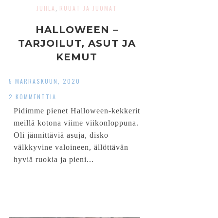
JUHLA
RUUAT JA JUOMAT
,
HALLOWEEN –
TARJOILUT, ASUT JA
KEMUT
5 MARRASKUUN, 2020
2 KOMMENTTIA
Pidimme pienet Halloween-kekkerit
meillä kotona viime viikonloppuna.
Oli jännittäviä asuja, disko
välkkyvine valoineen, ällöttävän
hyviä ruokia ja pieni...