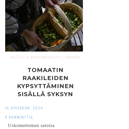
PALSTA JA KAUPUNKIVILJELY
PARVEKE
,
TOMAATIN
RAAKILEIDEN
KYPSYTTÄMINEN
SISÄLLÄ SYKSYN
TULLEN
15 SYYSKUUN, 2020
9 KOMMENTTIA
Uskomattoman satoisa