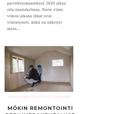
parveketomaattikesä 2020 alkaa
olla nautiskeltuna. Parin viime
viikon aikana ilmat ovat
viilentyneet, mikä on näkynyt
myös...
KAUPALLINEN YHTEISTYÖ
PIKKUMÖKKI
,
MÖKIN REMONTOINTI