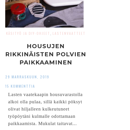
KÄSITYÖ JA DIY-OHJEET
LASTENVAATTEET
,
HOUSUJEN
RIKKINÄISTEN POLVIEN
PAIKKAAMINEN
29 MARRASKUUN, 2019
15 KOMMENTTIA
Lasten vaatekaapin housuvarastolla
alkoi olla pulaa, sillä kaikki pöksyt
olivat hiljalleen kulkeutuneet
työpöytäni kulmalle odottamaan
paikkaamista. Mukulat taitavat...