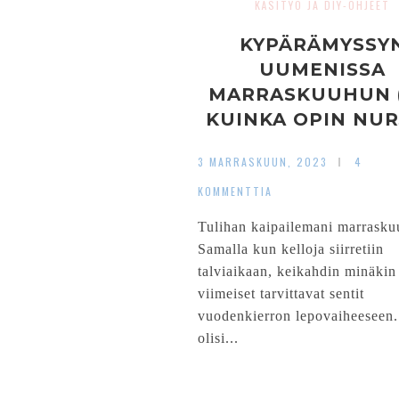
KÄSITYÖ JA DIY-OHJEET
KYPÄRÄMYSSY
UUMENISSA
MARRASKUUHUN (
KUINKA OPIN NU
SILMUKAN)
3 MARRASKUUN, 2023
4
KOMMENTTIA
Tulihan kaipailemani marraskuu
Samalla kun kelloja siirretiin
talviaikaan, keikahdin minäkin
viimeiset tarvittavat sentit
vuodenkierron lepovaiheeseen
olisi...