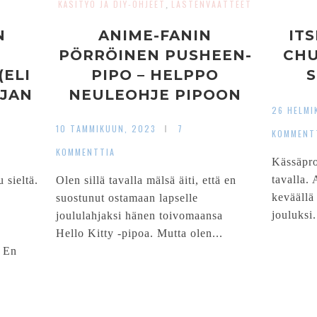
KÄSITYÖ JA DIY-OHJEET
LASTENVAATTEET
,
N
ANIME-FANIN
IT
PÖRRÖINEN PUSHEEN-
CHU
ELI
PIPO – HELPPO
S
RJAN
NEULEOHJE PIPOON
26 HELMI
10 TAMMIKUUN, 2023
7
KOMMENT
KOMMENTTIA
Kässäpro
tavalla. 
 sieltä.
Olen sillä tavalla mälsä äiti, että en
keväällä
suostunut ostamaan lapselle
jouluksi.
joululahjaksi hänen toivomaansa
Hello Kitty -pipoa. Mutta olen...
. En