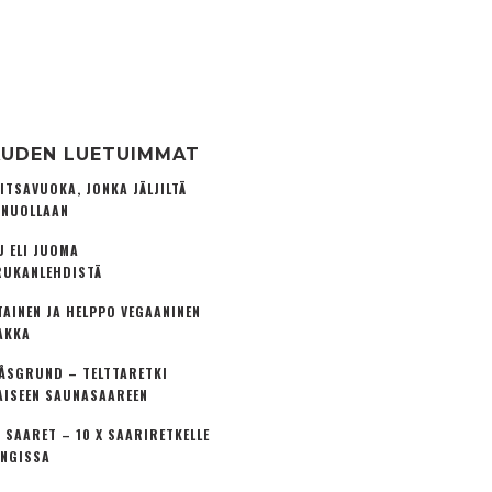
UDEN LUETUIMMAT
ITSAVUOKA, JONKA JÄLJILTÄ
 NUOLLAAN
U ELI JUOMA
UKANLEHDISTÄ
TAINEN JA HELPPO VEGAANINEN
AKKA
ÅSGRUND – TELTTARETKI
AISEEN SAUNASAAREEN
 SAARET – 10 X SAARIRETKELLE
NGISSA