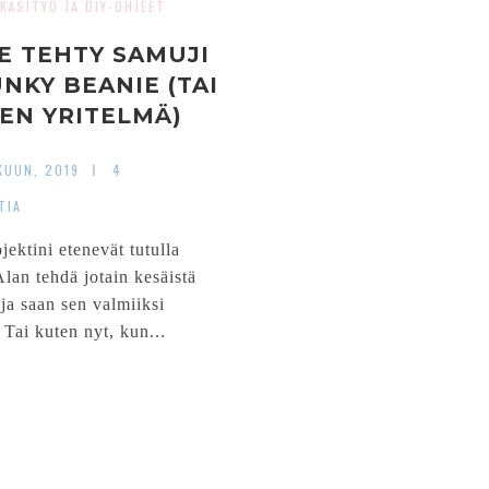
KÄSITYÖ JA DIY-OHJEET
SE TEHTY SAMUJI
NKY BEANIE (TAI
EN YRITELMÄ)
KUUN, 2019
4
TIA
jektini etenevät tutulla
Alan tehdä jotain kesäistä
 ja saan sen valmiiksi
 Tai kuten nyt, kun...