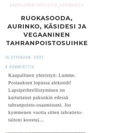
KAUPALLINEN YHTEISTYÖ
KODINHOITO
,
RUOKASOODA,
AURINKO, KÄSIDESI JA
VEGAANINEN
TAHRANPOISTOSUIHKE
– NÄIN VAATTEISTA
16 SYYSKUUN, 2021
IRTOAVAT
4 KOMMENTTIA
HANKALATKIN TAHRAT
Kaupallinen yhteistyö: Lumme.
Postauksen lopussa alekoodi!
Lapsiperheellistyminen on
kartuttanut pakonkin edessä
tahranpoisto-osaamistani. Jos
kymmenen vuotta sitten tahratieto-
taitoni koostui...