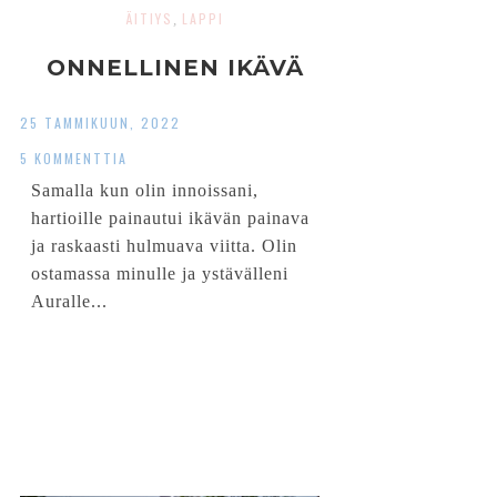
ÄITIYS
LAPPI
,
ONNELLINEN IKÄVÄ
25 TAMMIKUUN, 2022
5 KOMMENTTIA
Samalla kun olin innoissani,
hartioille painautui ikävän painava
ja raskaasti hulmuava viitta. Olin
ostamassa minulle ja ystävälleni
Auralle...