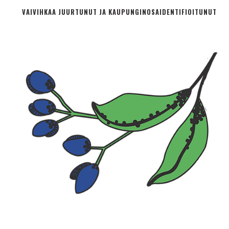
VAIVIHKAA JUURTUNUT JA KAUPUNGINOSA­IDENTIFIOITUNUT