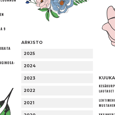
Ä LUONNON
TEN
I
A 9
ARKISTO
KKAITA
2025
NGINOSA­
2024
KUUKA
2023
KESÄKURP
2022
LAUTASET
LEHTIMEH
2021
MUSTAHER
YKSINKER