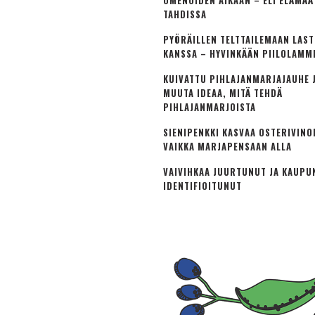
OMENOIDEN AIKAAN – ELI ELÄMÄ
TAHDISSA
PYÖRÄILLEN TELTTAILEMAAN LAS
KANSSA – HYVINKÄÄN PIILOLAMM
KUIVATTU PIHLAJANMARJAJAUHE J
MUUTA IDEAA, MITÄ TEHDÄ
PIHLAJANMARJOISTA
SIENIPENKKI KASVAA OSTERIVINO
VAIKKA MARJAPENSAAN ALLA
VAIVIHKAA JUURTUNUT JA KAUPU
IDENTIFIOITUNUT