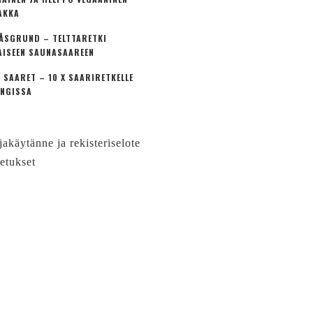
AKKA
ÅSGRUND – TELTTARETKI
AISEEN SAUNASAAREEN
 SAARET – 10 X SAARIRETKELLE
NGISSA
jakäytänne ja rekisteriselote
etukset