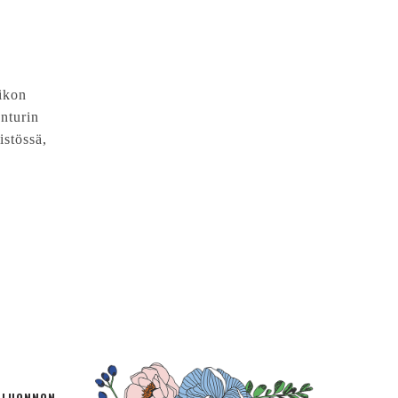
ikon
nturin
istössä,