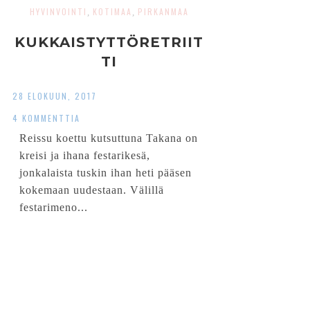
HYVINVOINTI
KOTIMAA
PIRKANMAA
,
,
KUKKAISTYTTÖRETRIIT
TI
28 ELOKUUN, 2017
4 KOMMENTTIA
Reissu koettu kutsuttuna Takana on
kreisi ja ihana festarikesä,
jonkalaista tuskin ihan heti pääsen
kokemaan uudestaan. Välillä
festarimeno...