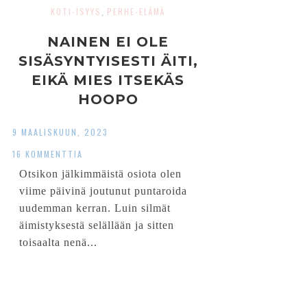
KOTI-ISYYS
PERHE-ELÄMÄ
,
NAINEN EI OLE
SISÄSYNTYISESTI ÄITI,
EIKÄ MIES ITSEKÄS
HOOPO
9 MAALISKUUN, 2023
16 KOMMENTTIA
Otsikon jälkimmäistä osiota olen
viime päivinä joutunut puntaroida
uudemman kerran. Luin silmät
äimistyksestä selällään ja sitten
toisaalta nenä...