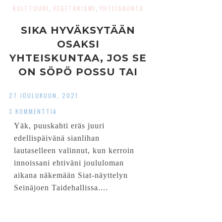
KULTTUURI
VEGETARISMI
YHTEISKUNTA
,
,
SIKA HYVÄKSYTÄÄN
OSAKSI
YHTEISKUNTAA, JOS SE
ON SÖPÖ POSSU TAI
NÄKYMÄTTÖMYYDESTÄ
27 JOULUKUUN, 2021
PUTKAHTANUT
3 KOMMENTTIA
RUOKAPALA
Yäk, puuskahti eräs juuri
LAUTASELLA
edellispäivänä sianlihan
lautaselleen valinnut, kun kerroin
innoissani ehtiväni joululoman
aikana näkemään Siat-näyttelyn
Seinäjoen Taidehallissa....