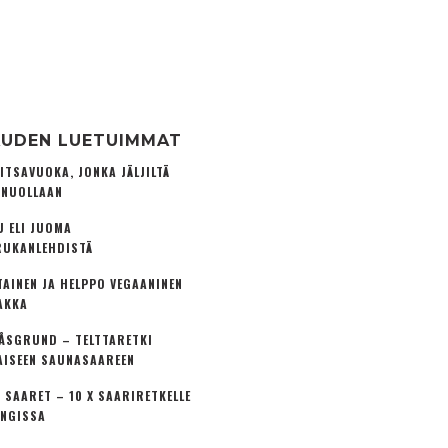
UDEN LUETUIMMAT
ITSAVUOKA, JONKA JÄLJILTÄ
 NUOLLAAN
U ELI JUOMA
UKANLEHDISTÄ
TAINEN JA HELPPO VEGAANINEN
AKKA
ÅSGRUND – TELTTARETKI
AISEEN SAUNASAAREEN
 SAARET – 10 X SAARIRETKELLE
NGISSA