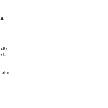
JA
jalta
ytäni
ä olen