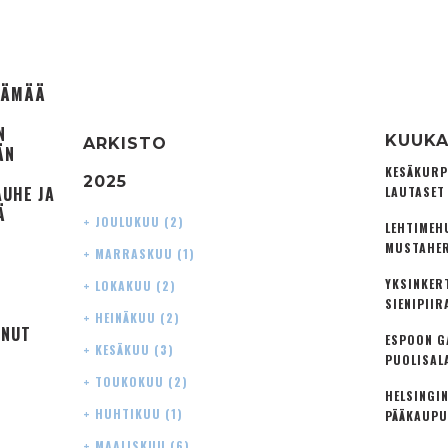
ELÄMÄÄ
N
KUUKA
ARKISTO
ÄN
KESÄKURP
2025
AUHE JA
LAUTASET
Ä
+
JOULUKUU
(2)
LEHTIMEH
MUSTAHER
+
MARRASKUU
(1)
YKSINKER
+
LOKAKUU
(2)
SIENIPIIR
+
HEINÄKUU
(2)
UNUT
ESPOON G
+
KESÄKUU
(3)
PUOLISAL
+
TOUKOKUU
(2)
HELSINGIN
+
HUHTIKUU
(1)
PÄÄKAUPU
+
MAALISKUU
(6)