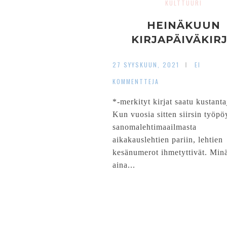
KULTTUURI
HEINÄKUUN
KIRJAPÄIVÄKIR
27 SYYSKUUN, 2021
EI
KOMMENTTEJA
*-merkityt kirjat saatu kustanta
Kun vuosia sitten siirsin työpö
sanomalehtimaailmasta
aikakauslehtien pariin, lehtien
kesänumerot ihmetyttivät. Min
aina...