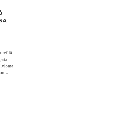
Ö
SA
 teillä
pata
elyloma
on...