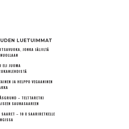
UDEN LUETUIMMAT
ITSAVUOKA, JONKA JÄLJILTÄ
 NUOLLAAN
U ELI JUOMA
UKANLEHDISTÄ
TAINEN JA HELPPO VEGAANINEN
AKKA
ÅSGRUND – TELTTARETKI
AISEEN SAUNASAAREEN
 SAARET – 10 X SAARIRETKELLE
NGISSA