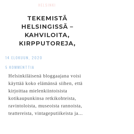
HELSINKI
TEKEMISTÄ
HELSINGISSÄ –
KAHVILOITA,
KIRPPUTOREJA,
TEATTERIA JA HOTELLI
14 ELOKUUN, 2020
METSÄSSÄ
5 KOMMENTTIA
Helsinkiläisenä bloggaajana voisi
käyttää koko elämänsä siihen, että
kirjoittaa mielenkiintoisista
kotikaupunkinsa retkikohteista,
ravintoloista, museoista rannoista,
teattereista, vintageputiikeista ja...