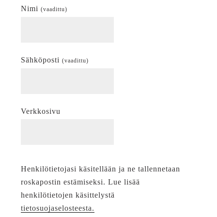
Nimi
(vaadittu)
Sähköposti
(vaadittu)
Verkkosivu
Henkilötietojasi käsitellään ja ne tallennetaan
roskapostin estämiseksi. Lue lisää
henkilötietojen käsittelystä
tietosuojaselosteesta.