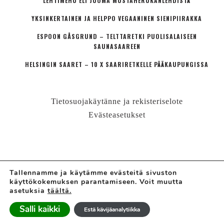
LEHTIMEHU ELI JUOMA MUSTAHERUKANLEHDISTÄ
YKSINKERTAINEN JA HELPPO VEGAANINEN SIENIPIIRAKKA
ESPOON GÅSGRUND – TELTTARETKI PUOLISALAISEEN
SAUNASAAREEN
HELSINGIN SAARET – 10 X SAARIRETKELLE PÄÄKAUPUNGISSA
Tietosuojakäytänne ja rekisteriselote
Evästeasetukset
Tallennamme ja käytämme evästeitä sivuston
käyttökokemuksen parantamiseen. Voit muutta
© LÄHIÖMUTSI | HANNE VALTARI
asetuksia
täältä.
Ajatuskoostamo + perheblogi
Salli kaikki
Estä kävijäanalytiikka