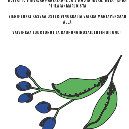
KUIVATTU PIHLAJANMARJAJAUHE JA 9 MUUTA IDEAA, MITÄ TEHDÄ
PIHLAJANMARJOISTA
SIENIPENKKI KASVAA OSTERIVINOKKAITA VAIKKA MARJAPENSAAN
ALLA
VAIVIHKAA JUURTUNUT JA KAUPUNGINOSA­IDENTIFIOITUNUT