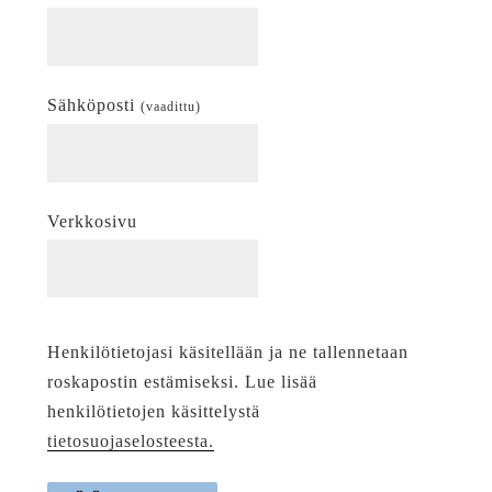
Sähköposti
(vaadittu)
Verkkosivu
Henkilötietojasi käsitellään ja ne tallennetaan
roskapostin estämiseksi. Lue lisää
henkilötietojen käsittelystä
tietosuojaselosteesta.