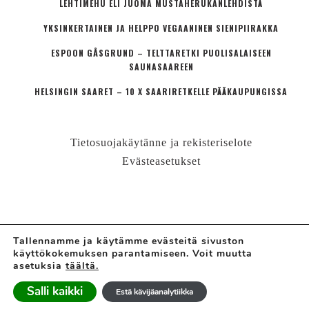
LEHTIMEHU ELI JUOMA MUSTAHERUKANLEHDISTÄ
YKSINKERTAINEN JA HELPPO VEGAANINEN SIENIPIIRAKKA
ESPOON GÅSGRUND – TELTTARETKI PUOLISALAISEEN
SAUNASAAREEN
HELSINGIN SAARET – 10 X SAARIRETKELLE PÄÄKAUPUNGISSA
Tietosuojakäytänne ja rekisteriselote
Evästeasetukset
Tallennamme ja käytämme evästeitä sivuston
käyttökokemuksen parantamiseen. Voit muutta
© LÄHIÖMUTSI | HANNE VALTARI
asetuksia
täältä.
Ajatuskoostamo + perheblogi
Salli kaikki
Estä kävijäanalytiikka