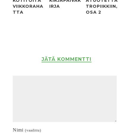
KOTITÖITÄ
KIRJAPÄIVÄK
ATUOTETTA
VIIKKORAHA
IRJA
TROPIIKKIIN,
TTA
OSA 2
JÄTÄ KOMMENTTI
Nimi
(vaadittu)