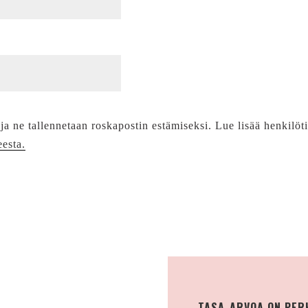
 ja ne tallennetaan roskapostin estämiseksi. Lue lisää henkilöt
eesta.
TASA-ARVOA ON PER