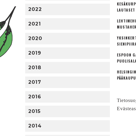
KESÄKURP
2022
LAUTASET
LEHTIMEH
2021
MUSTAHER
YKSINKER
2020
SIENIPIIR
2019
ESPOON G
PUOLISAL
2018
HELSINGIN
PÄÄKAUPU
2017
2016
Tietosuo
Evästeas
2015
2014