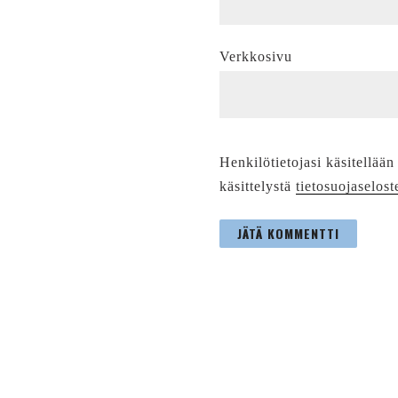
Verkkosivu
Henkilötietojasi käsitellään
käsittelystä
tietosuojaselost