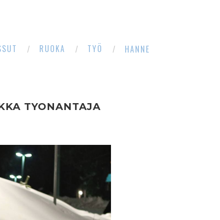
SSUT
RUOKA
TYÖ
HANNE
KKA TYONANTAJA