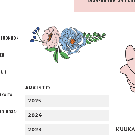
Ä LUONNON
TEN
I
A 9
ARKISTO
KKAITA
2025
NGINOSA­
2024
KUUKA
2023