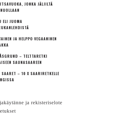
ITSAVUOKA, JONKA JÄLJILTÄ
 NUOLLAAN
U ELI JUOMA
UKANLEHDISTÄ
TAINEN JA HELPPO VEGAANINEN
AKKA
ÅSGRUND – TELTTARETKI
AISEEN SAUNASAAREEN
 SAARET – 10 X SAARIRETKELLE
NGISSA
jakäytänne ja rekisteriselote
etukset