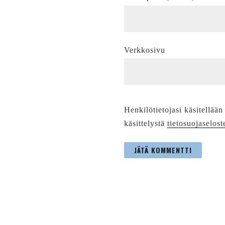
Verkkosivu
Henkilötietojasi käsitellään
käsittelystä
tietosuojaselost