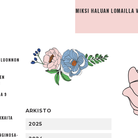
MIKSI HALUAN LOMAILLA V
Ä LUONNON
TEN
I
A 9
ARKISTO
KKAITA
2025
NGINOSA­