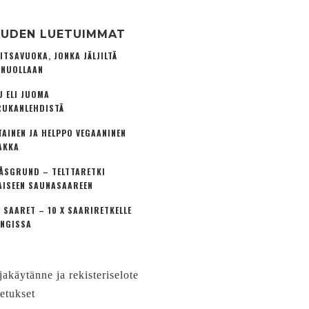
UDEN LUETUIMMAT
ITSAVUOKA, JONKA JÄLJILTÄ
 NUOLLAAN
U ELI JUOMA
UKANLEHDISTÄ
TAINEN JA HELPPO VEGAANINEN
AKKA
ÅSGRUND – TELTTARETKI
AISEEN SAUNASAAREEN
 SAARET – 10 X SAARIRETKELLE
NGISSA
jakäytänne ja rekisteriselote
etukset