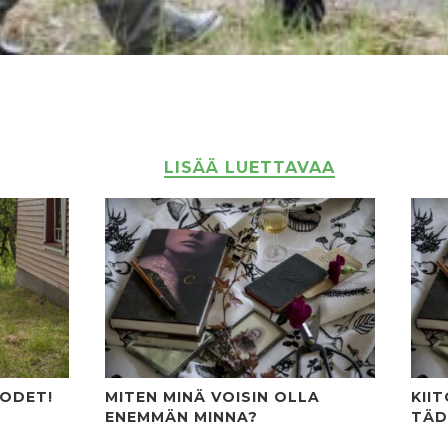
LISÄÄ LUETTAVAA
UODET!
MITEN MINÄ VOISIN OLLA
KII
ENEMMÄN MINNA?
TÄD