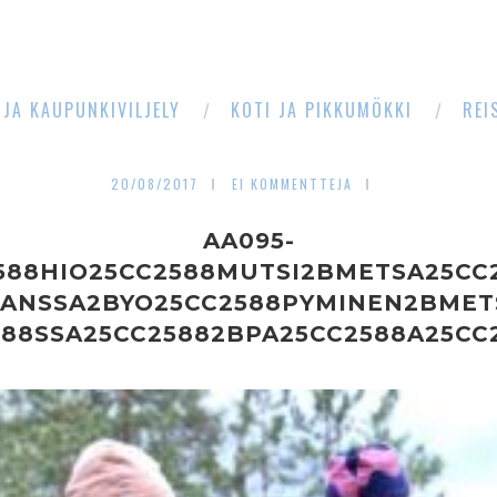
 JA KAUPUNKIVILJELY
KOTI JA PIKKUMÖKKI
REI
20/08/2017
EI KOMMENTTEJA
AA095-
588HIO25CC2588MUTSI2BMETSA25CC
KANSSA2BYO25CC2588PYMINEN2BMET
588SSA25CC25882BPA25CC2588A25CC