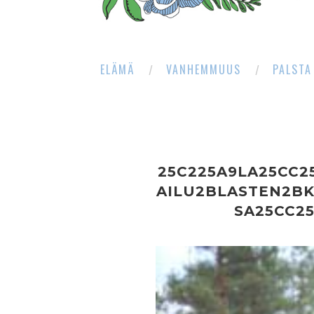
ELÄMÄ
VANHEMMUUS
PALSTA
25C225A9LA25CC2
AILU2BLASTEN2B
SA25CC2