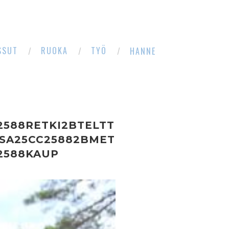
SSUT
RUOKA
TYÖ
HANNE
2588RETKI2BTELTT
SA25CC25882BMET
2588KAUP