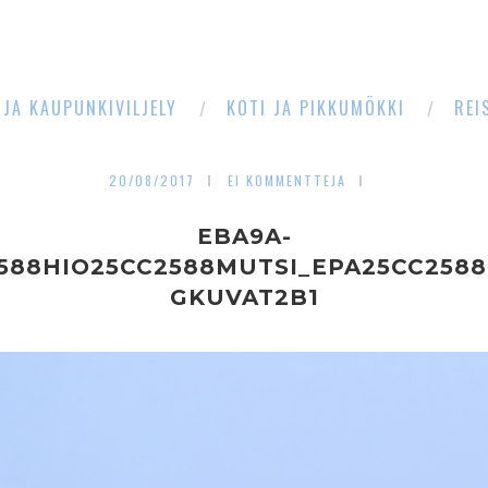
 JA KAUPUNKIVILJELY
KOTI JA PIKKUMÖKKI
REI
20/08/2017
EI KOMMENTTEJA
EBA9A-
2588HIO25CC2588MUTSI_EPA25CC258
GKUVAT2B1