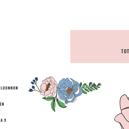
TOT
Ä LUONNON
TEN
I
A 9