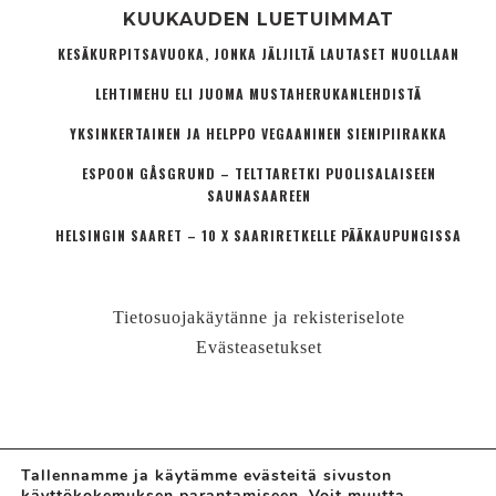
KUUKAUDEN LUETUIMMAT
KESÄKURPITSAVUOKA, JONKA JÄLJILTÄ LAUTASET NUOLLAAN
LEHTIMEHU ELI JUOMA MUSTAHERUKANLEHDISTÄ
YKSINKERTAINEN JA HELPPO VEGAANINEN SIENIPIIRAKKA
ESPOON GÅSGRUND – TELTTARETKI PUOLISALAISEEN
SAUNASAAREEN
HELSINGIN SAARET – 10 X SAARIRETKELLE PÄÄKAUPUNGISSA
Tietosuojakäytänne ja rekisteriselote
Evästeasetukset
Tallennamme ja käytämme evästeitä sivuston
käyttökokemuksen parantamiseen. Voit muutta