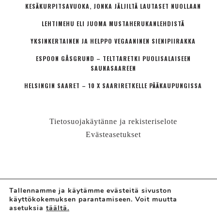
KESÄKURPITSAVUOKA, JONKA JÄLJILTÄ LAUTASET NUOLLAAN
LEHTIMEHU ELI JUOMA MUSTAHERUKANLEHDISTÄ
YKSINKERTAINEN JA HELPPO VEGAANINEN SIENIPIIRAKKA
ESPOON GÅSGRUND – TELTTARETKI PUOLISALAISEEN
SAUNASAAREEN
HELSINGIN SAARET – 10 X SAARIRETKELLE PÄÄKAUPUNGISSA
Tietosuojakäytänne ja rekisteriselote
Evästeasetukset
Tallennamme ja käytämme evästeitä sivuston
käyttökokemuksen parantamiseen. Voit muutta
© LÄHIÖMUTSI | HANNE VALTARI
asetuksia
täältä.