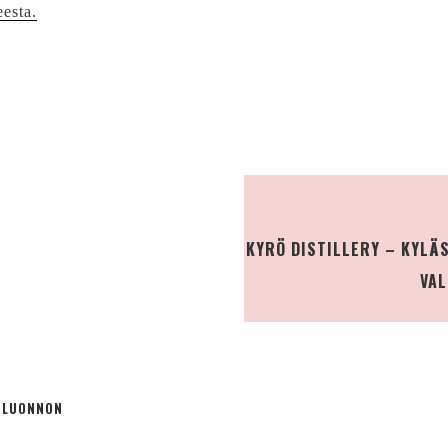
eesta.
KYRÖ DISTILLERY – KYLÄ
VAL
Ä LUONNON