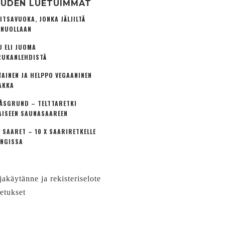
UDEN LUETUIMMAT
ITSAVUOKA, JONKA JÄLJILTÄ
 NUOLLAAN
U ELI JUOMA
UKANLEHDISTÄ
TAINEN JA HELPPO VEGAANINEN
AKKA
ÅSGRUND – TELTTARETKI
AISEEN SAUNASAAREEN
 SAARET – 10 X SAARIRETKELLE
NGISSA
jakäytänne ja rekisteriselote
etukset