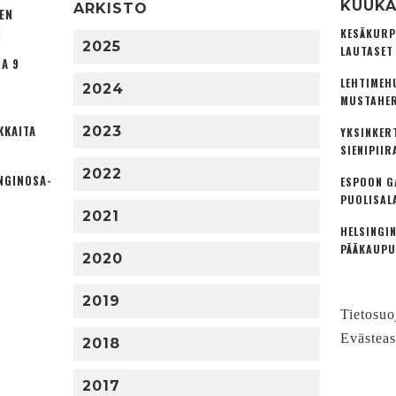
KUUKA
ARKISTO
TEN
I
KESÄKURP
2025
LAUTASET
A 9
LEHTIMEH
2024
MUSTAHER
KKAITA
2023
YKSINKER
SIENIPIIR
2022
NGINOSA­
ESPOON G
PUOLISAL
2021
HELSINGIN
PÄÄKAUPU
2020
2019
Tietosuo
Evästeas
2018
2017