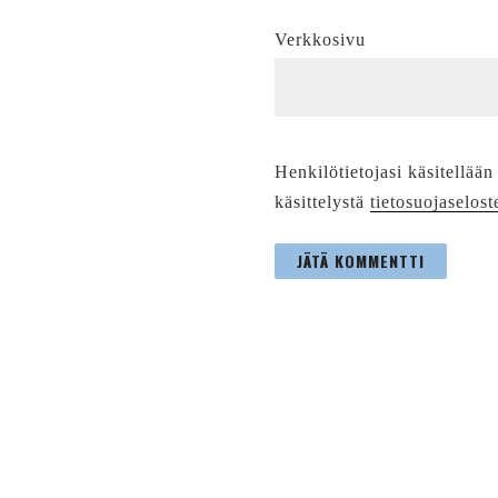
Verkkosivu
Henkilötietojasi käsitellään
käsittelystä
tietosuojaselost