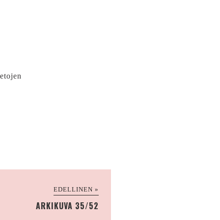
ietojen
EDELLINEN »
ARKIKUVA 35/52