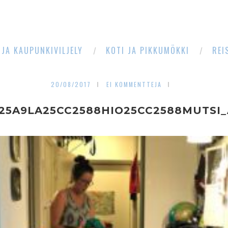
 JA KAUPUNKIVILJELY
KOTI JA PIKKUMÖKKI
REI
20/08/2017
EI KOMMENTTEJA
225A9LA25CC2588HIO25CC2588MUTSI_