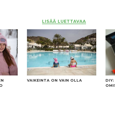
LISÄÄ LUETTAVAA
EN
VAIKEINTA ON VAIN OLLA
DIY
PO
OMI