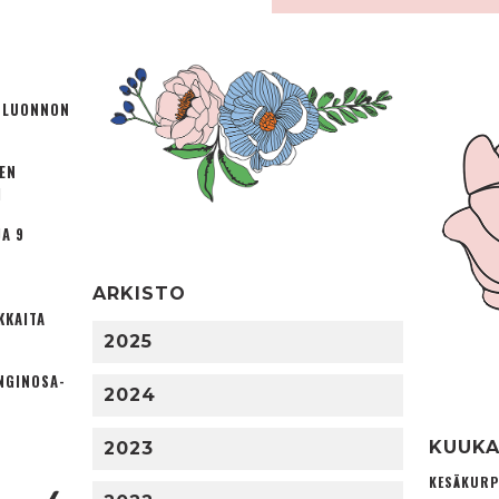
Ä LUONNON
TEN
I
A 9
ARKISTO
KKAITA
2025
NGINOSA­
2024
KUUKA
2023
KESÄKURP