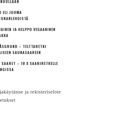
 NUOLLAAN
U ELI JUOMA
UKANLEHDISTÄ
TAINEN JA HELPPO VEGAANINEN
AKKA
ÅSGRUND – TELTTARETKI
AISEEN SAUNASAAREEN
 SAARET – 10 X SAARIRETKELLE
NGISSA
jakäytänne ja rekisteriselote
etukset