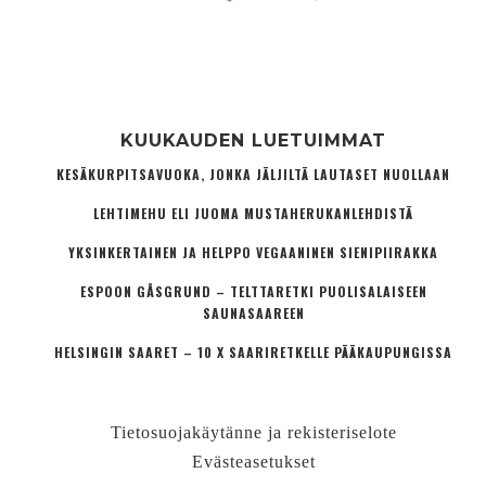
KUUKAUDEN LUETUIMMAT
KESÄKURPITSAVUOKA, JONKA JÄLJILTÄ LAUTASET NUOLLAAN
LEHTIMEHU ELI JUOMA MUSTAHERUKANLEHDISTÄ
YKSINKERTAINEN JA HELPPO VEGAANINEN SIENIPIIRAKKA
ESPOON GÅSGRUND – TELTTARETKI PUOLISALAISEEN
SAUNASAAREEN
HELSINGIN SAARET – 10 X SAARIRETKELLE PÄÄKAUPUNGISSA
Tietosuojakäytänne ja rekisteriselote
Evästeasetukset