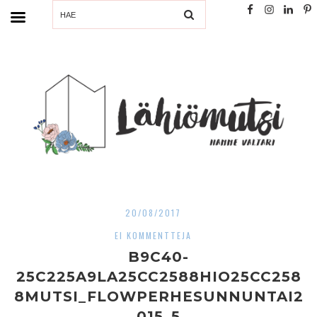
SEARCH
20/08/2017
EI KOMMENTTEJA
B9C40-
25C225A9LA25CC2588HIO25CC258
8MUTSI_FLOWPERHESUNNUNTAI2
015_5