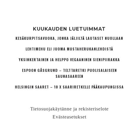
KUUKAUDEN LUETUIMMAT
KESÄKURPITSAVUOKA, JONKA JÄLJILTÄ LAUTASET NUOLLAAN
LEHTIMEHU ELI JUOMA MUSTAHERUKANLEHDISTÄ
YKSINKERTAINEN JA HELPPO VEGAANINEN SIENIPIIRAKKA
ESPOON GÅSGRUND – TELTTARETKI PUOLISALAISEEN
SAUNASAAREEN
HELSINGIN SAARET – 10 X SAARIRETKELLE PÄÄKAUPUNGISSA
Tietosuojakäytänne ja rekisteriselote
Evästeasetukset