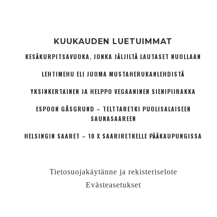
KUUKAUDEN LUETUIMMAT
KESÄKURPITSAVUOKA, JONKA JÄLJILTÄ LAUTASET NUOLLAAN
LEHTIMEHU ELI JUOMA MUSTAHERUKANLEHDISTÄ
YKSINKERTAINEN JA HELPPO VEGAANINEN SIENIPIIRAKKA
ESPOON GÅSGRUND – TELTTARETKI PUOLISALAISEEN
SAUNASAAREEN
HELSINGIN SAARET – 10 X SAARIRETKELLE PÄÄKAUPUNGISSA
Tietosuojakäytänne ja rekisteriselote
Evästeasetukset