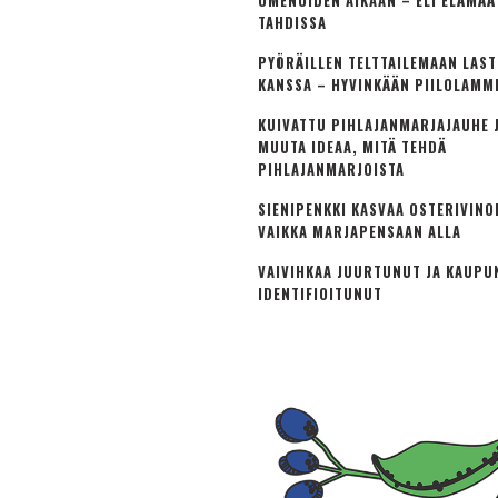
OMENOIDEN AIKAAN – ELI ELÄMÄ
TAHDISSA
PYÖRÄILLEN TELTTAILEMAAN LAS
KANSSA – HYVINKÄÄN PIILOLAMM
KUIVATTU PIHLAJANMARJAJAUHE J
MUUTA IDEAA, MITÄ TEHDÄ
PIHLAJANMARJOISTA
SIENIPENKKI KASVAA OSTERIVINO
VAIKKA MARJAPENSAAN ALLA
VAIVIHKAA JUURTUNUT JA KAUPU
IDENTIFIOITUNUT