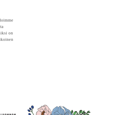
aloimme
ta
iksi on
ikoinen