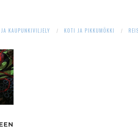
 JA KAUPUNKIVILJELY
KOTI JA PIKKUMÖKKI
REI
KEEN