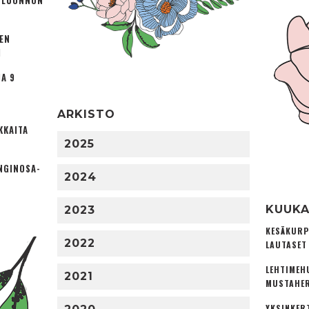
Ä LUONNON
TEN
I
A 9
ARKISTO
KKAITA
2025
NGINOSA­
2024
KUUKA
2023
KESÄKURP
2022
LAUTASET
LEHTIMEH
2021
MUSTAHER
YKSINKER