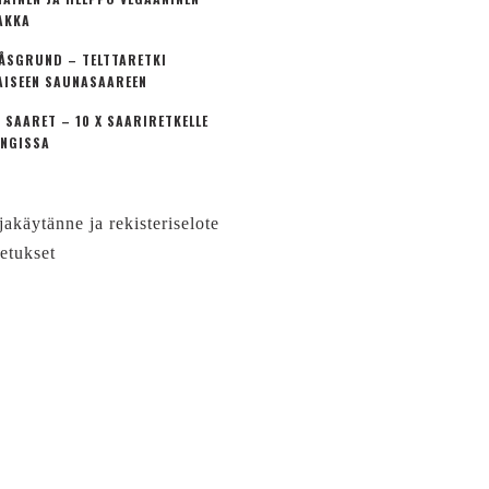
AKKA
ÅSGRUND – TELTTARETKI
AISEEN SAUNASAAREEN
 SAARET – 10 X SAARIRETKELLE
NGISSA
jakäytänne ja rekisteriselote
etukset