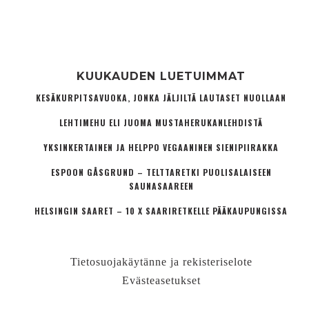
KUUKAUDEN LUETUIMMAT
KESÄKURPITSAVUOKA, JONKA JÄLJILTÄ LAUTASET NUOLLAAN
LEHTIMEHU ELI JUOMA MUSTAHERUKANLEHDISTÄ
YKSINKERTAINEN JA HELPPO VEGAANINEN SIENIPIIRAKKA
ESPOON GÅSGRUND – TELTTARETKI PUOLISALAISEEN
SAUNASAAREEN
HELSINGIN SAARET – 10 X SAARIRETKELLE PÄÄKAUPUNGISSA
Tietosuojakäytänne ja rekisteriselote
Evästeasetukset