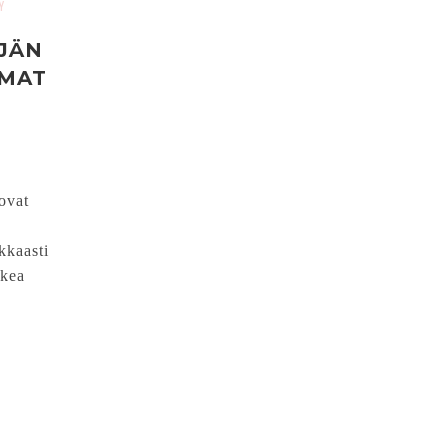
Y
JÄN
MAT
ovat
kkaasti
nkea