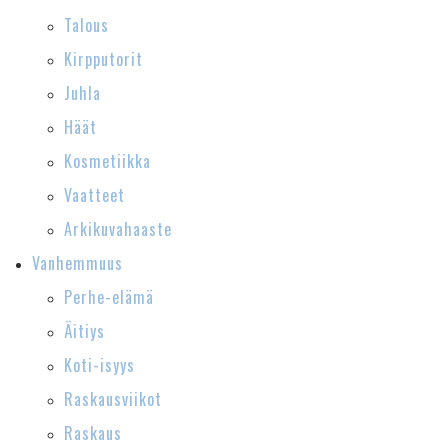
Talous
Kirpputorit
Juhla
Häät
Kosmetiikka
Vaatteet
Arkikuvahaaste
Vanhemmuus
Perhe-elämä
Äitiys
Koti-isyys
Raskausviikot
Raskaus