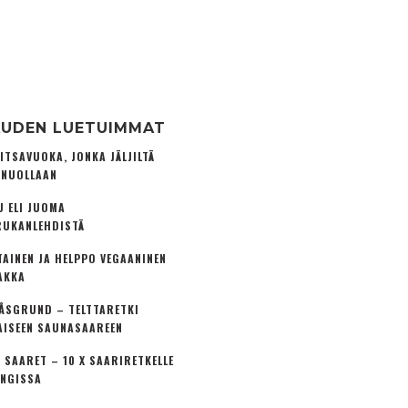
UDEN LUETUIMMAT
ITSAVUOKA, JONKA JÄLJILTÄ
 NUOLLAAN
U ELI JUOMA
UKANLEHDISTÄ
TAINEN JA HELPPO VEGAANINEN
AKKA
ÅSGRUND – TELTTARETKI
AISEEN SAUNASAAREEN
 SAARET – 10 X SAARIRETKELLE
NGISSA