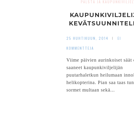
PALSTA JA KAUPUNKIVILJEL
KAUPUNKIVILJELI
KEVÄTSUUNNITEL
25 HUHTIKUUN, 2014
EI
KOMMENTTEJA
Viime päivien aurinkoiset säät 
saaneet kaupunkiviljelijän
puutarhaletkun heilumaan inno
helikopterina. Pian saa taas tu
sormet multaan sekä...