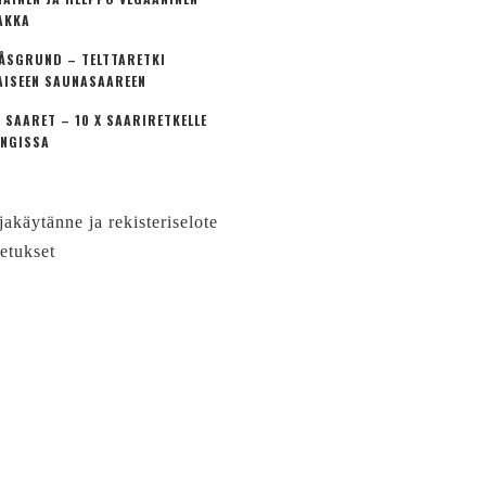
AKKA
ÅSGRUND – TELTTARETKI
AISEEN SAUNASAAREEN
 SAARET – 10 X SAARIRETKELLE
NGISSA
jakäytänne ja rekisteriselote
etukset