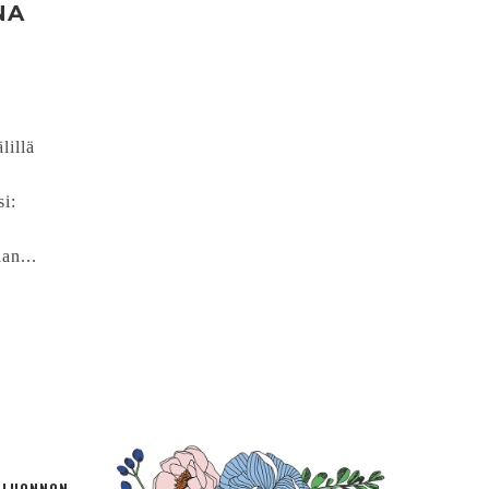
NA
lillä
si:
n
an...