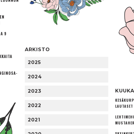
Ä LUONNON
TEN
I
A 9
ARKISTO
KKAITA
2025
NGINOSA­
2024
KUUKA
2023
KESÄKURP
2022
LAUTASET
LEHTIMEH
2021
MUSTAHER
YKSINKER