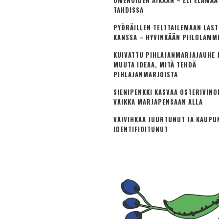
OMENOIDEN AIKAAN – ELI ELÄMÄ
TAHDISSA
PYÖRÄILLEN TELTTAILEMAAN LAS
KANSSA – HYVINKÄÄN PIILOLAMM
KUIVATTU PIHLAJANMARJAJAUHE J
MUUTA IDEAA, MITÄ TEHDÄ
PIHLAJANMARJOISTA
SIENIPENKKI KASVAA OSTERIVINO
VAIKKA MARJAPENSAAN ALLA
VAIVIHKAA JUURTUNUT JA KAUPU
IDENTIFIOITUNUT