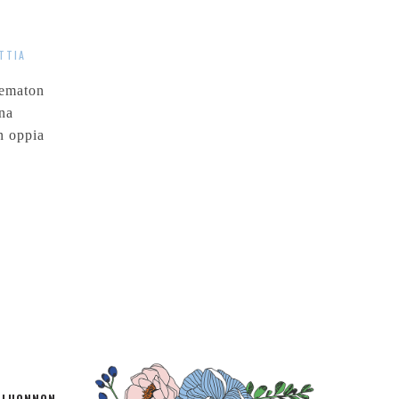
TTIA
elematon
na
n oppia