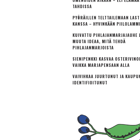
OMENOIDEN AIKAAN – ELI ELÄMÄ
TAHDISSA
PYÖRÄILLEN TELTTAILEMAAN LAS
KANSSA – HYVINKÄÄN PIILOLAMM
KUIVATTU PIHLAJANMARJAJAUHE J
MUUTA IDEAA, MITÄ TEHDÄ
PIHLAJANMARJOISTA
SIENIPENKKI KASVAA OSTERIVINO
VAIKKA MARJAPENSAAN ALLA
VAIVIHKAA JUURTUNUT JA KAUPU
IDENTIFIOITUNUT