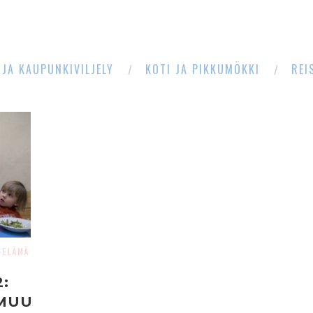
 JA KAUPUNKIVILJELY
KOTI JA PIKKUMÖKKI
REI
-ELÄMÄ
:
MUU