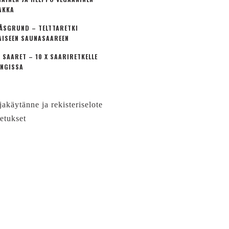
AKKA
ÅSGRUND – TELTTARETKI
AISEEN SAUNASAAREEN
 SAARET – 10 X SAARIRETKELLE
NGISSA
jakäytänne ja rekisteriselote
etukset