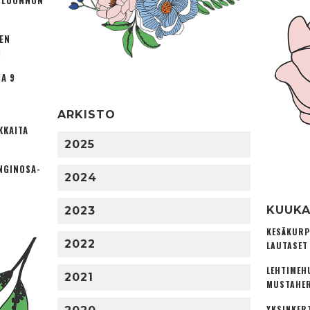
Ä LUONNON
TEN
I
A 9
ARKISTO
KKAITA
2025
NGINOSA­
2024
KUUKA
2023
KESÄKURP
2022
LAUTASET
LEHTIMEH
2021
MUSTAHER
YKSINKER