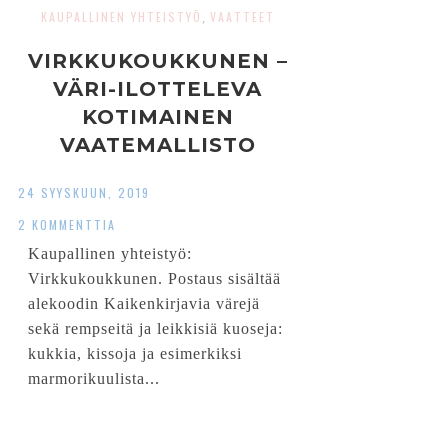
KAUPALLINEN YHTEISTYÖ
VAATTEET
,
VIRKKUKOUKKUNEN –
VÄRI-ILOTTELEVA
KOTIMAINEN
VAATEMALLISTO
24 SYYSKUUN, 2019
2 KOMMENTTIA
Kaupallinen yhteistyö:
Virkkukoukkunen. Postaus sisältää
alekoodin Kaikenkirjavia värejä
sekä rempseitä ja leikkisiä kuoseja:
kukkia, kissoja ja esimerkiksi
marmorikuulista...