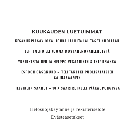
KUUKAUDEN LUETUIMMAT
KESÄKURPITSAVUOKA, JONKA JÄLJILTÄ LAUTASET NUOLLAAN
LEHTIMEHU ELI JUOMA MUSTAHERUKANLEHDISTÄ
YKSINKERTAINEN JA HELPPO VEGAANINEN SIENIPIIRAKKA
ESPOON GÅSGRUND – TELTTARETKI PUOLISALAISEEN
SAUNASAAREEN
HELSINGIN SAARET – 10 X SAARIRETKELLE PÄÄKAUPUNGISSA
Tietosuojakäytänne ja rekisteriselote
Evästeasetukset