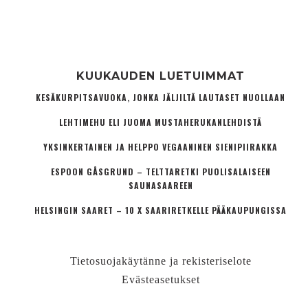
KUUKAUDEN LUETUIMMAT
KESÄKURPITSAVUOKA, JONKA JÄLJILTÄ LAUTASET NUOLLAAN
LEHTIMEHU ELI JUOMA MUSTAHERUKANLEHDISTÄ
YKSINKERTAINEN JA HELPPO VEGAANINEN SIENIPIIRAKKA
ESPOON GÅSGRUND – TELTTARETKI PUOLISALAISEEN
SAUNASAAREEN
HELSINGIN SAARET – 10 X SAARIRETKELLE PÄÄKAUPUNGISSA
Tietosuojakäytänne ja rekisteriselote
Evästeasetukset