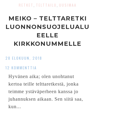
RETKET
TELTTAILU
UUSIMAA
,
,
MEIKO – TELTTARETKI
LUONNONSUOJELUALU
EELLE
KIRKKONUMMELLE
28 ELOKUUN, 2018
12 KOMMENTTIA
Hyvänen aika; olen unohtanut
kertoa teille telttaretkestä, jonka
teimme ystäväperheen kanssa jo
juhannuksen aikaan. Sen siitä saa,
kun...