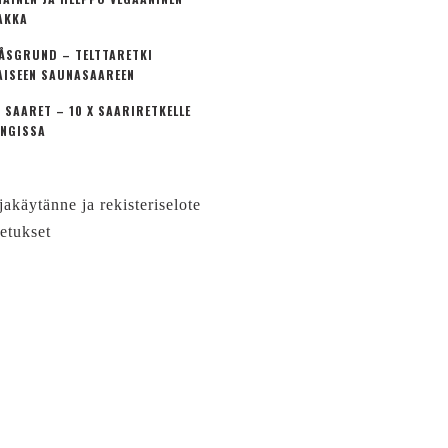
AKKA
ÅSGRUND – TELTTARETKI
AISEEN SAUNASAAREEN
 SAARET – 10 X SAARIRETKELLE
NGISSA
jakäytänne ja rekisteriselote
etukset