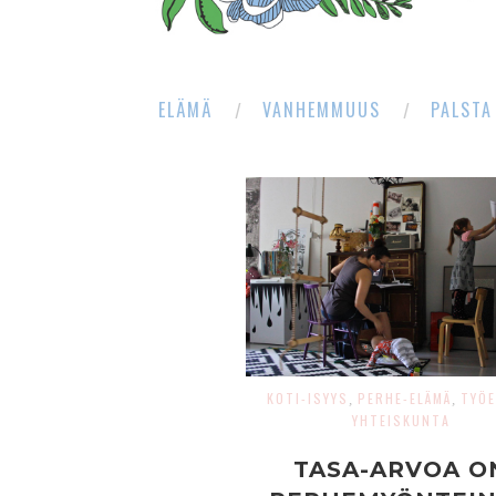
ELÄMÄ
VANHEMMUUS
PALSTA
KOTI-ISYYS
PERHE-ELÄMÄ
TYÖE
,
,
YHTEISKUNTA
TASA-ARVOA O