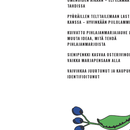
OMENOIDEN AIKAAN – ELI ELÄMÄ
TAHDISSA
PYÖRÄILLEN TELTTAILEMAAN LAS
KANSSA – HYVINKÄÄN PIILOLAMM
KUIVATTU PIHLAJANMARJAJAUHE J
MUUTA IDEAA, MITÄ TEHDÄ
PIHLAJANMARJOISTA
SIENIPENKKI KASVAA OSTERIVINO
VAIKKA MARJAPENSAAN ALLA
VAIVIHKAA JUURTUNUT JA KAUPU
IDENTIFIOITUNUT