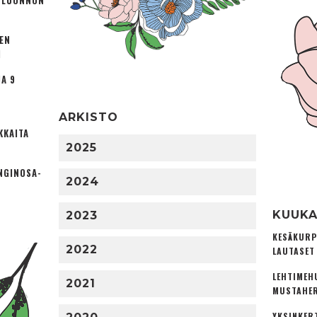
Ä LUONNON
TEN
I
A 9
ARKISTO
KKAITA
2025
NGINOSA­
2024
KUUKA
2023
KESÄKURP
2022
LAUTASET
LEHTIMEH
2021
MUSTAHER
YKSINKER