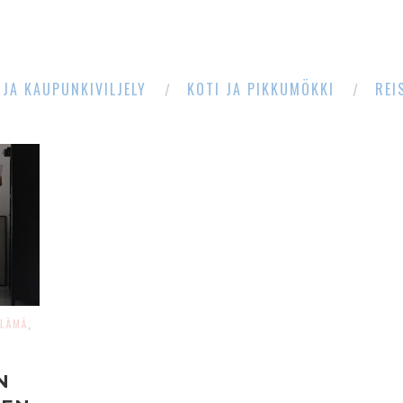
 JA KAUPUNKIVILJELY
KOTI JA PIKKUMÖKKI
REI
LÄMÄ
,
N