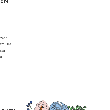
NEN
arvon
aamulla
ssä
in