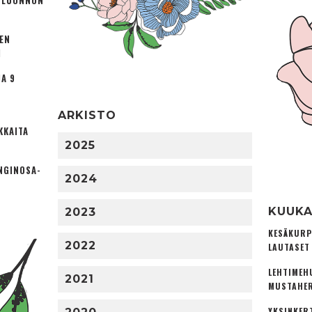
Ä LUONNON
TEN
I
A 9
ARKISTO
KKAITA
2025
NGINOSA­
2024
KUUKA
2023
KESÄKURP
2022
LAUTASET
LEHTIMEH
2021
MUSTAHER
YKSINKER