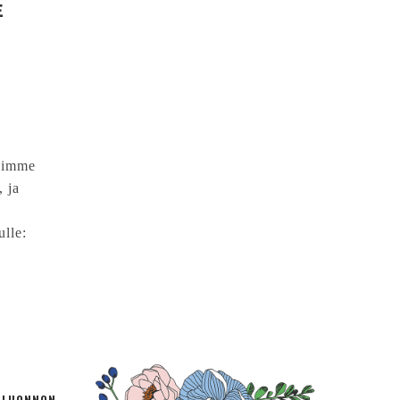
E
asimme
, ja
lle: