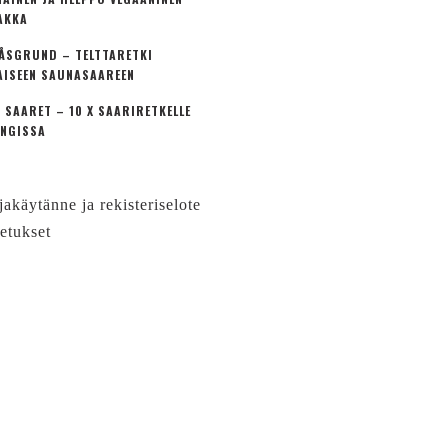
AKKA
ÅSGRUND – TELTTARETKI
AISEEN SAUNASAAREEN
 SAARET – 10 X SAARIRETKELLE
NGISSA
jakäytänne ja rekisteriselote
etukset