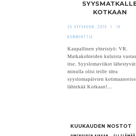
SYYSMATKALL
KOTKAAN
25 SYYSKUUN, 2018
19
KOMMENTTIA
Kaupallinen yhteistyö: VR.
Matkakohteiden kuluista vast
itse. Syyslomaviikot lähestyvät
minulla olisi teille idea
syyslomapäivien kotimaanreissu
lähtekää Kotkaan!...
KUUKAUDEN NOSTOT