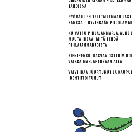
OMENOIDEN AIKAAN – ELI ELÄMÄ
TAHDISSA
PYÖRÄILLEN TELTTAILEMAAN LAS
KANSSA – HYVINKÄÄN PIILOLAMM
KUIVATTU PIHLAJANMARJAJAUHE J
MUUTA IDEAA, MITÄ TEHDÄ
PIHLAJANMARJOISTA
SIENIPENKKI KASVAA OSTERIVINO
VAIKKA MARJAPENSAAN ALLA
VAIVIHKAA JUURTUNUT JA KAUPU
IDENTIFIOITUNUT