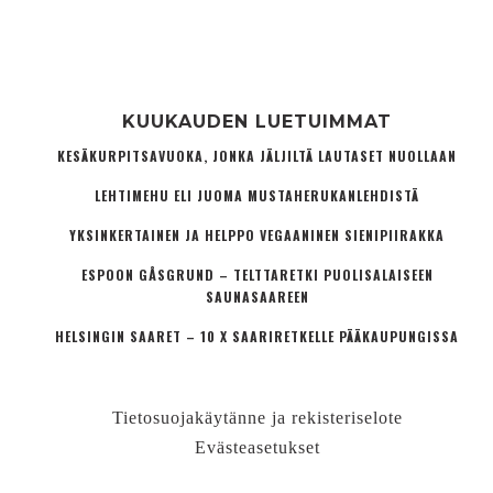
KUUKAUDEN LUETUIMMAT
KESÄKURPITSAVUOKA, JONKA JÄLJILTÄ LAUTASET NUOLLAAN
LEHTIMEHU ELI JUOMA MUSTAHERUKANLEHDISTÄ
YKSINKERTAINEN JA HELPPO VEGAANINEN SIENIPIIRAKKA
ESPOON GÅSGRUND – TELTTARETKI PUOLISALAISEEN
SAUNASAAREEN
HELSINGIN SAARET – 10 X SAARIRETKELLE PÄÄKAUPUNGISSA
Tietosuojakäytänne ja rekisteriselote
Evästeasetukset