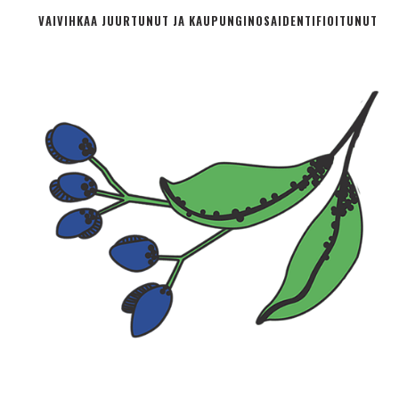
VAIVIHKAA JUURTUNUT JA KAUPUNGINOSA­IDENTIFIOITUNUT