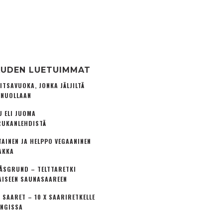
UDEN LUETUIMMAT
ITSAVUOKA, JONKA JÄLJILTÄ
 NUOLLAAN
U ELI JUOMA
UKANLEHDISTÄ
TAINEN JA HELPPO VEGAANINEN
AKKA
ÅSGRUND – TELTTARETKI
AISEEN SAUNASAAREEN
 SAARET – 10 X SAARIRETKELLE
NGISSA