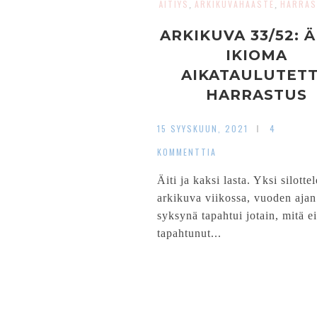
ÄITIYS
ARKIKUVAHAASTE
HARRAS
,
,
ARKIKUVA 33/52: Ä
IKIOMA
AIKATAULUTET
HARRASTUS
15 SYYSKUUN, 2021
4
KOMMENTTIA
Äiti ja kaksi lasta. Yksi silott
arkikuva viikossa, vuoden ajan
syksynä tapahtui jotain, mitä ei
tapahtunut...