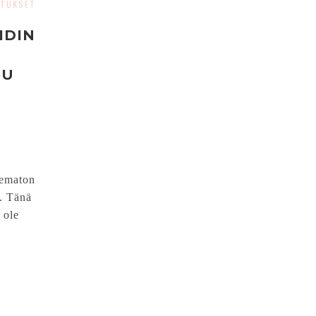
TUKSET
IDIN
TU
elematon
. Tänä
 ole