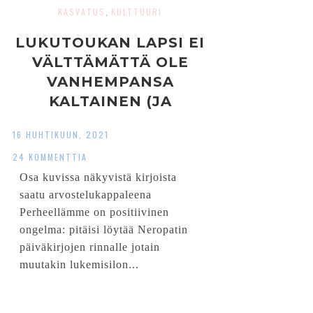
KASVATUS
KULTTUURI
,
LUKUTOUKAN LAPSI EI
VÄLTTÄMÄTTÄ OLE
VANHEMPANSA
KALTAINEN (JA
KIRJASUOSITUKSIA
16 HUHTIKUUN, 2021
NEROPATIN
24 KOMMENTTIA
PÄIVÄKIRJA -SARJAN
Osa kuvissa näkyvistä kirjoista
JÄLKEEN
saatu arvostelukappaleena
LUETTAVAKSI)
Perheellämme on positiivinen
ongelma: pitäisi löytää Neropatin
päiväkirjojen rinnalle jotain
muutakin lukemisilon...