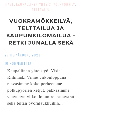
HÄME
KAUPALLINEN YHTEISTYÖ
PYÖRÄILY
,
,
,
TELTTAILU
VUOKRAMÖKKEILYÄ,
TELTTAILUA JA
KAUPUNKILOMAILUA –
RETKI JUNALLA SEKÄ
PYÖRILLÄ RIIHIMÄEN
27 HEINÄKUUN, 2023
SEUDUILLE
10 KOMMENTTIA
Kaupallinen yhteistyö: Visit
Riihimäki Viime viikonloppuna
rasvasimme koko perheemme
polkupyörien ketjut, pakkasimme
venytetyn viikonlopun reissutavarat
sekä teltan pyörälaukkuihin...