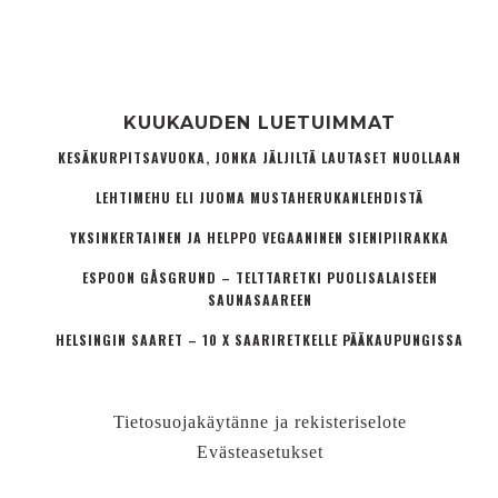
KUUKAUDEN LUETUIMMAT
KESÄKURPITSAVUOKA, JONKA JÄLJILTÄ LAUTASET NUOLLAAN
LEHTIMEHU ELI JUOMA MUSTAHERUKANLEHDISTÄ
YKSINKERTAINEN JA HELPPO VEGAANINEN SIENIPIIRAKKA
ESPOON GÅSGRUND – TELTTARETKI PUOLISALAISEEN
SAUNASAAREEN
HELSINGIN SAARET – 10 X SAARIRETKELLE PÄÄKAUPUNGISSA
Tietosuojakäytänne ja rekisteriselote
Evästeasetukset