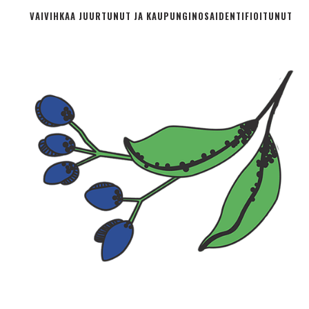
VAIVIHKAA JUURTUNUT JA KAUPUNGINOSA­IDENTIFIOITUNUT