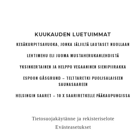
KUUKAUDEN LUETUIMMAT
KESÄKURPITSAVUOKA, JONKA JÄLJILTÄ LAUTASET NUOLLAAN
LEHTIMEHU ELI JUOMA MUSTAHERUKANLEHDISTÄ
YKSINKERTAINEN JA HELPPO VEGAANINEN SIENIPIIRAKKA
ESPOON GÅSGRUND – TELTTARETKI PUOLISALAISEEN
SAUNASAAREEN
HELSINGIN SAARET – 10 X SAARIRETKELLE PÄÄKAUPUNGISSA
Tietosuojakäytänne ja rekisteriselote
Evästeasetukset