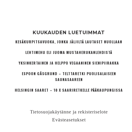
KUUKAUDEN LUETUIMMAT
KESÄKURPITSAVUOKA, JONKA JÄLJILTÄ LAUTASET NUOLLAAN
LEHTIMEHU ELI JUOMA MUSTAHERUKANLEHDISTÄ
YKSINKERTAINEN JA HELPPO VEGAANINEN SIENIPIIRAKKA
ESPOON GÅSGRUND – TELTTARETKI PUOLISALAISEEN
SAUNASAAREEN
HELSINGIN SAARET – 10 X SAARIRETKELLE PÄÄKAUPUNGISSA
Tietosuojakäytänne ja rekisteriselote
Evästeasetukset